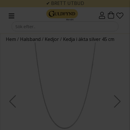
✔ BRETT UTBUD
Hem
/
Halsband
/
Kedjor
/
Kedja i äkta silver 45 cm