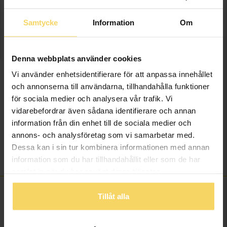
Samtycke
Information
Om
LÄGG I VARUKORGEN
Denna webbplats använder cookies
Lagervara - Leveranstid 2-5 arbetsdagar. Öppet köp i 30 dagar vid
onlineköp.
Vi använder enhetsidentifierare för att anpassa innehållet
och annonserna till användarna, tillhandahålla funktioner
Info
för sociala medier och analysera vår trafik. Vi
vidarebefordrar även sådana identifierare och annan
Längd ca (cm)
45
information från din enhet till de sociala medier och
Varumärke
Guldfynd
annons- och analysföretag som vi samarbetar med.
Material
Silver
Dessa kan i sin tur kombinera informationen med annan
Kedjemodell
Box chain
information som du har tillhandahållit eller som de har
samlat in när du har använt deras tjänster.
Tillåt alla
ANDRA KÖPTE ÄVEN