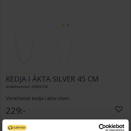
KEDJA I ÄKTA SILVER 45 CM
Artikelnummer: 20005704
Venetiansk kedja i äkta silver.
229:-
Presentinslagning
+
29:-