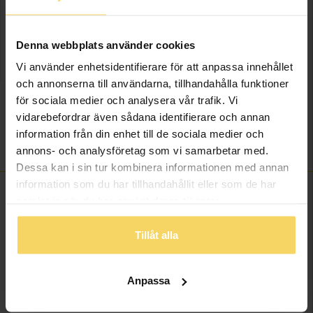
onlineköp.
Info
Denna webbplats använder cookies
Vi använder enhetsidentifierare för att anpassa innehållet
Bredd ca (mm)
1.1
och annonserna till användarna, tillhandahålla funktioner
Längd ca (cm)
45
för sociala medier och analysera vår trafik. Vi
Varumärke
Guldfynd
vidarebefordrar även sådana identifierare och annan
Material
Silver
information från din enhet till de sociala medier och
Kedjemodell
Box chain
annons- och analysföretag som vi samarbetar med.
Dessa kan i sin tur kombinera informationen med annan
information som du har tillhandahållit eller som de har
samlat in när du har använt deras tjänster.
ANDRA KÖPTE ÄVEN
Tillåt alla
Anpassa