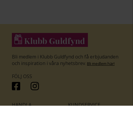
Bli medlem i Klubb Guldfynd och få erbjudanden
och inspiration i våra nyhetsbrev
.
Bli medlem här
!
FÖLJ OSS
HANDLA
KUNDSERVICE
Inför bröllopet
Hitta butik
Ringar
Kundtjänst
Örhängen
Smyckesförsäkringar
Halsband