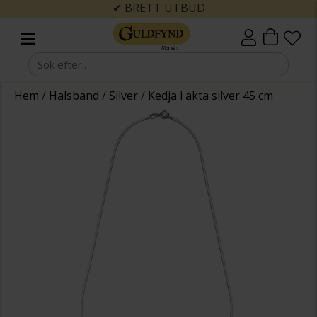
✔ BRETT UTBUD
Hem
/
Halsband
/
Silver
/
Kedja i äkta silver 45 cm