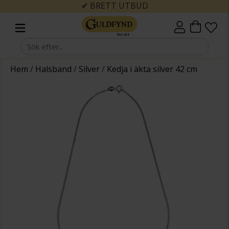
✔ BRETT UTBUD
Hem
/
Halsband
/
Silver
/
Kedja i äkta silver 42 cm