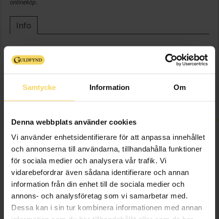
onlineköp.
Info
Bredd ca (mm)
1,6
Längd ca (cm)
42
Varumärke
Guldfynd
Samtycke
Information
Om
Material
Silver
Kedjemodell
Curb chain
Denna webbplats använder cookies
FINNS OCKSÅ SOM
Vi använder enhetsidentifierare för att anpassa innehållet
och annonserna till användarna, tillhandahålla funktioner
för sociala medier och analysera vår trafik. Vi
vidarebefordrar även sådana identifierare och annan
information från din enhet till de sociala medier och
annons- och analysföretag som vi samarbetar med.
Dessa kan i sin tur kombinera informationen med annan