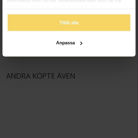
information som du har tillhandahållit eller som de har
samlat in när du har använt deras tjänster.
Kedja i äkta silver 40 cm
Kedja i äkta silver 45 cm
Tillåt alla
GULDFYND
GULDFYND
329:-
369:-
Anpassa
ANDRA KÖPTE ÄVEN