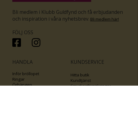
Bli medlem i Klubb Guldfynd och få erbjudanden
och inspiration i våra nyhetsbrev
.
Bli medlem här
!
FÖLJ OSS
HANDLA
KUNDSERVICE
Inför bröllopet
Hitta butik
Ringar
Kundtjänst
Örhängen
Smyckesförsäkringar
Halsband
Klubb Guldfynd
Armband
Sälj ditt byrålådsguld
Smycken med kors
Kontakta oss
Varumärken
Guide för kedjor
Presentkort
KOLLA ÄVEN IN
FÖRETAGSINFO