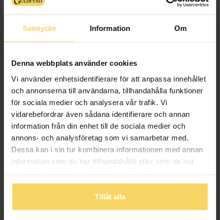
Samtycke
Information
Om
LÄGG I VARUKORGEN
Lagervara - Leveranstid 2-5 arbetsdagar. Öppet köp i 30 dagar vid
Denna webbplats använder cookies
onlineköp.
Vi använder enhetsidentifierare för att anpassa innehållet
Info
och annonserna till användarna, tillhandahålla funktioner
för sociala medier och analysera vår trafik. Vi
Bredd ca (mm)
1
vidarebefordrar även sådana identifierare och annan
Längd ca (cm)
42+3
information från din enhet till de sociala medier och
annons- och analysföretag som vi samarbetar med.
Varumärke
Guldfynd
Dessa kan i sin tur kombinera informationen med annan
Material
Silver
information som du har tillhandahållit eller som de har
Kedjemodell
Singapore
samlat in när du har använt deras tjänster.
Tillåt alla