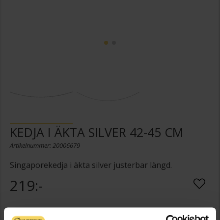
KEDJA I ÄKTA SILVER 42-45 CM
Artikelnummer: 20006679
Singaporekedja i äkta silver justerbar längd.
219:-
Presentinslagning
+
29:-