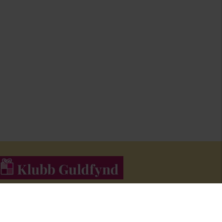
li medlem i Klubb Guldfynd och f
å erbjudanden och inspiration i
åra nyhetsbrev.
Bli medlem här
!