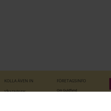
KOLLA ÄVEN IN
FÖRETAGSINFO
Om Guldfynd
Våra tävlingar
Vårt företagsansvar
Rosa Bandet
B
Integritetspolicy
BingoLotto
v
Jobba hos Guldfynd
Guldlotten
Affiliates
Graverbara artiklar