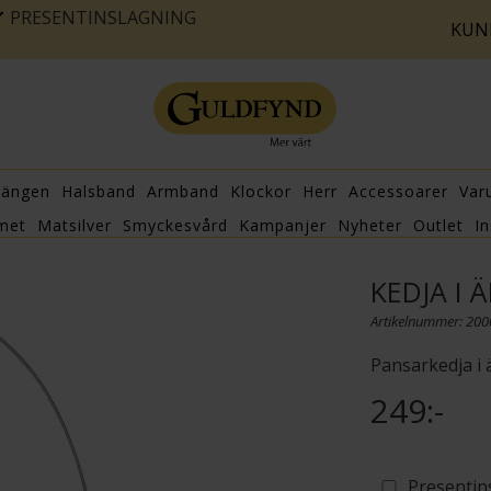
PRESENTINSLAGNING
KUN
hängen
Halsband
Armband
Klockor
Herr
Accessoarer
Var
met
Matsilver
Smyckesvård
Kampanjer
Nyheter
Outlet
In
KEDJA I 
Artikelnummer: 20
Pansarkedja i ä
249:-
Presentin