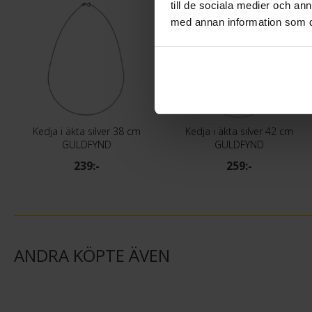
till de sociala medier och a
med annan information som du 
Kedja i äkta silver 38 cm
Kedja i äkta silver 42 cm
GULDFYND
GULDFYND
239:-
259:-
ANDRA KÖPTE ÄVEN