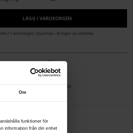
LÄGG I VARUKORGEN
stid 2-5 arbetsdagar. Öppet köp i 30 dagar vid onlineköp.
)
40
Guldfynd
Silver
Curb chain
Om
andahålla funktioner för
n information från din enhet