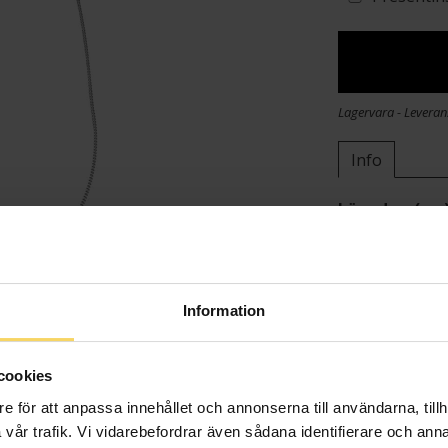
Lagervara - Leveran
Info
Längd ca (cm
Varumärke
Material
Kedjemodell
Information
cookies
e för att anpassa innehållet och annonserna till användarna, tillh
vår trafik. Vi vidarebefordrar även sådana identifierare och anna