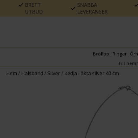
BRETT
SNABBA
UTBUD
LEVERANSER
Bröllop
Ringar
Ör
Till hem
Hem
/
Halsband
/
Silver
/
Kedja i äkta silver 40 cm