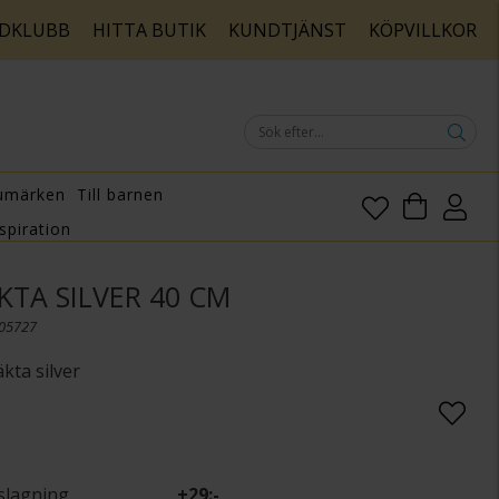
DKLUBB
HITTA BUTIK
KUNDTJÄNST
KÖPVILLKOR
umärken
Till barnen
spiration
ÄKTA SILVER 40 CM
005727
kta silver
slagning
+
29:-