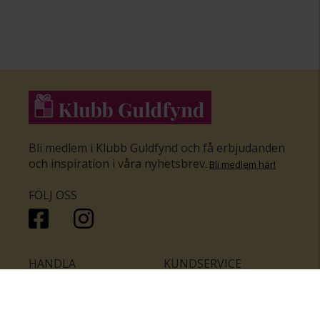
Bli medlem i Klubb Guldfynd och få erbjudanden
och inspiration i våra nyhetsbrev
.
Bli medlem här
!
FÖLJ OSS
HANDLA
KUNDSERVICE
Inför bröllopet
Hitta butik
Ringar
Kundtjänst
Örhängen
Smyckesförsäkringar