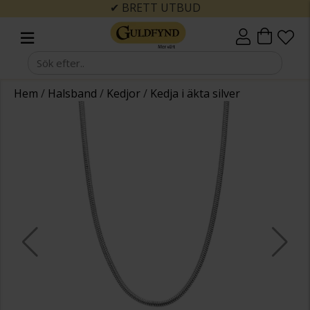
✔ BRETT UTBUD
Hem
/
Halsband
/
Kedjor
/
Kedja i äkta silver