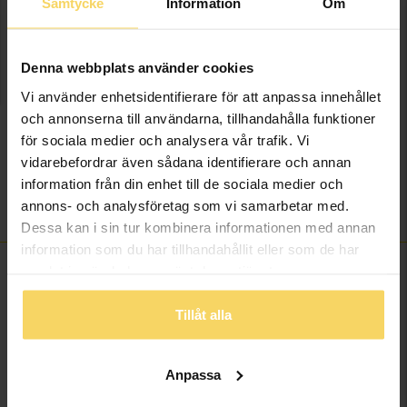
Samtycke
Information
Om
LÄGG I VARUKORGEN
Denna webbplats använder cookies
Vi använder enhetsidentifierare för att anpassa innehållet
Lagervara - Leveranstid 2-5 arbetsdagar. Öppet köp i 30 dagar vid
och annonserna till användarna, tillhandahålla funktioner
onlineköp.
för sociala medier och analysera vår trafik. Vi
vidarebefordrar även sådana identifierare och annan
Info
information från din enhet till de sociala medier och
annons- och analysföretag som vi samarbetar med.
Varumärke
Guldfynd
Dessa kan i sin tur kombinera informationen med annan
information som du har tillhandahållit eller som de har
samlat in när du har använt deras tjänster.
ANDRA KÖPTE ÄVEN
Tillåt alla
Anpassa