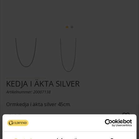
KEDJA I ÄKTA SILVER
Artikelnummer: 20007138
Ormkedja i äkta silver 45cm.
449:-
Presentinslagning
+
29:-