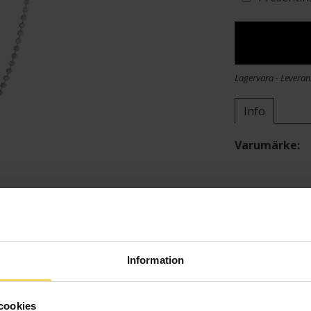
Lagervara - Leveran
Info
Varumärke
Information
cookies