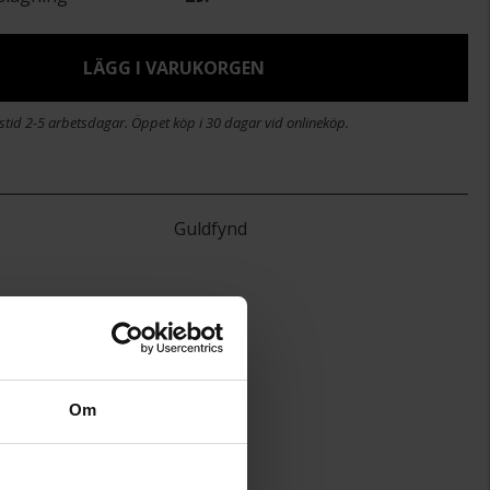
LÄGG I VARUKORGEN
stid 2-5 arbetsdagar. Öppet köp i 30 dagar vid onlineköp.
Guldfynd
Om