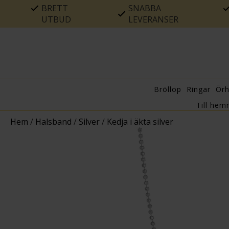
BRETT
SNABBA
UTBUD
LEVERANSER
Bröllop
Ringar
Ör
Till hem
Hem
/
Halsband
/
Silver
/
Kedja i äkta silver