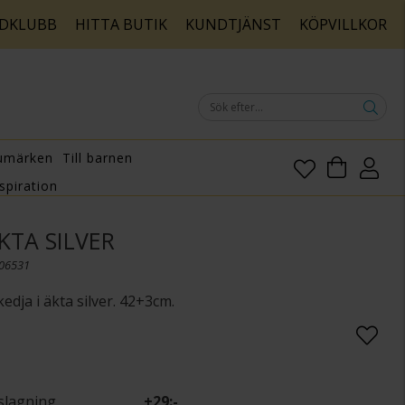
DKLUBB
HITTA BUTIK
KUNDTJÄNST
KÖPVILLKOR
umärken
Till barnen
spiration
ÄKTA SILVER
006531
edja i äkta silver. 42+3cm.
slagning
+
29:-