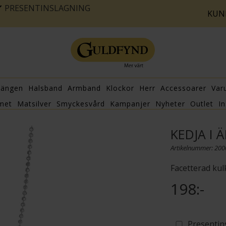
PRESENTINSLAGNING
KUN
hängen
Halsband
Armband
Klockor
Herr
Accessoarer
Var
met
Matsilver
Smyckesvård
Kampanjer
Nyheter
Outlet
In
KEDJA I 
Artikelnummer: 20
Facetterad kulk
198:-
Presentin