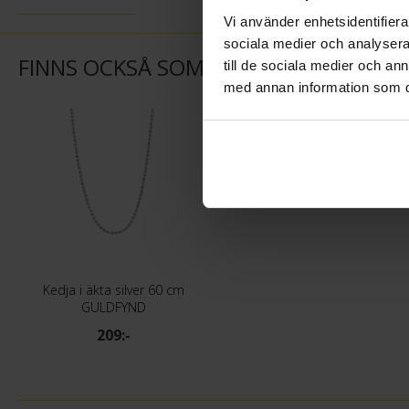
Vi använder enhetsidentifierar
sociala medier och analysera 
FINNS OCKSÅ SOM
till de sociala medier och a
med annan information som du 
Kedja i äkta silver 60 cm
GULDFYND
209:-