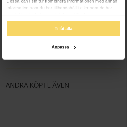
Dessa kan i sin tur kombinera informationen med annan
information som du har tillhandahållit eller som de har
samlat in när du har använt deras tjänster.
Tillåt alla
Kedja i 9K guld 38cm
Kedja i 9K guld 42cm
GULDFYND
GULDFYND
Anpassa
2 798:-
2 998:-
ANDRA KÖPTE ÄVEN