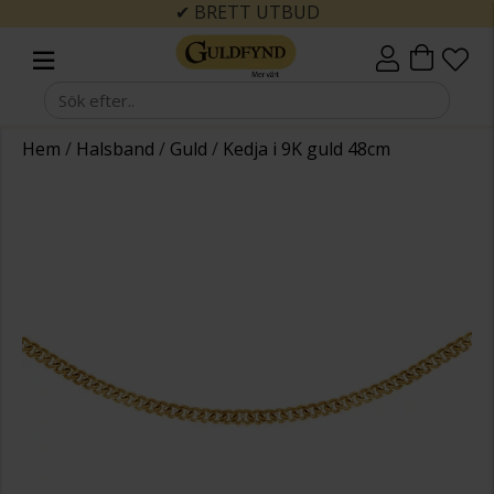
✔ BRETT UTBUD
Hem
/
Halsband
/
Guld
/
Kedja i 9K guld 48cm