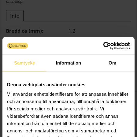
onlineköp.
Info
Bredd ca (mm)
1,2
Längd ca (cm)
48
Varumärke
Guldfynd
Material
Guld
Samtycke
Information
Om
Ädelmetall
9K Gold
Kedjemodell
Curb chain
Vikt ca (gram)
2.08
Denna webbplats använder cookies
Vi använder enhetsidentifierare för att anpassa innehållet
FINNS OCKSÅ SOM
och annonserna till användarna, tillhandahålla funktioner
för sociala medier och analysera vår trafik. Vi
vidarebefordrar även sådana identifierare och annan
information från din enhet till de sociala medier och
annons- och analysföretag som vi samarbetar med.