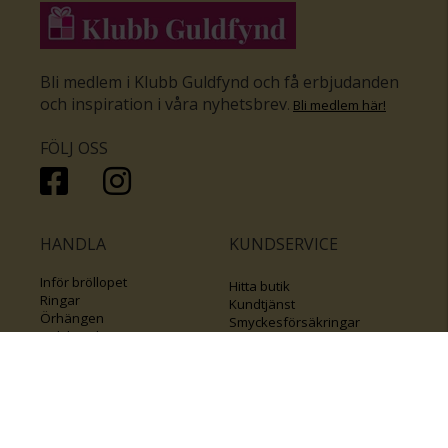
Bli medlem i Klubb Guldfynd och få erbjudanden
och inspiration i våra nyhetsbrev
.
Bli medlem här
!
FÖLJ OSS
HANDLA
KUNDSERVICE
Inför bröllopet
Hitta butik
Ringar
Kundtjänst
Örhängen
Smyckesförsäkringar
Halsband
Klubb Guldfynd
Armband
Sälj ditt byrålådsguld
Smycken med kors
Kontakta oss
Varumärken
Guide för kedjor
Presentkort