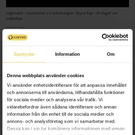
Lagervara - Leveranstid 2-5 arbetsdagar. Öppet köp i 30 dagar vid
onlineköp.
Info
Höjd ca (cm)
17,5
Samtycke
Information
Om
Varumärke
Guldfynd
Material
Porslin
Denna webbplats använder cookies
FINNS OCKSÅ SOM
Vi använder enhetsidentifierare för att anpassa innehållet
och annonserna till användarna, tillhandahålla funktioner
för sociala medier och analysera vår trafik. Vi
vidarebefordrar även sådana identifierare och annan
information från din enhet till de sociala medier och
annons- och analysföretag som vi samarbetar med.
Dessa kan i sin tur kombinera informationen med annan