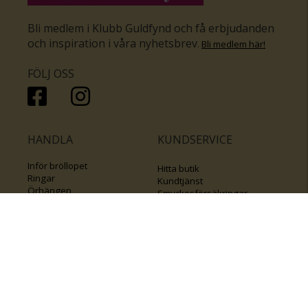
Bli medlem i Klubb Guldfynd och få erbjudanden
och inspiration i våra nyhetsbrev
.
Bli medlem här
!
FÖLJ OSS
HANDLA
KUNDSERVICE
Inför bröllopet
Hitta butik
Ringar
Kundtjänst
Örhängen
Smyckesförsäkringar
Halsband
Klubb Guldfynd
Armband
Sälj ditt byrålådsguld
Smycken med kors
Kontakta oss
Varumärken
Guide för kedjor
Presentkort
KOLLA ÄVEN IN
FÖRETAGSINFO