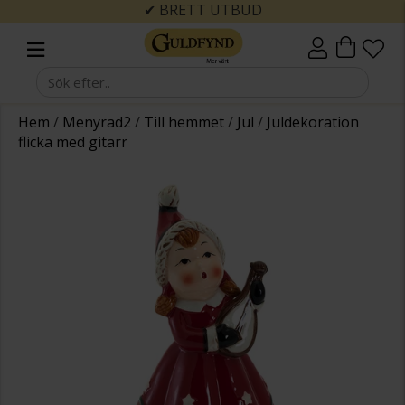
✔ BRETT UTBUD
Hem
/
Menyrad2
/
Till hemmet
/
Jul
/
Juldekoration
flicka med gitarr