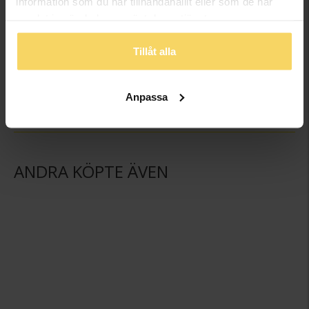
information som du har tillhandahållit eller som de har
samlat in när du har använt deras tjänster.
Ljuslykta Lanterna
Juldekoration flicka med fiol
Tillåt alla
GULDFYND
GULDFYND
249:-
169:-
Anpassa
ANDRA KÖPTE ÄVEN