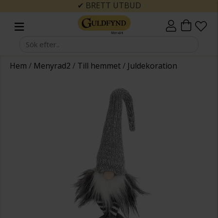
✔ BRETT UTBUD
Hem
/
Menyrad2
/
Till hemmet
/
Juldekoration