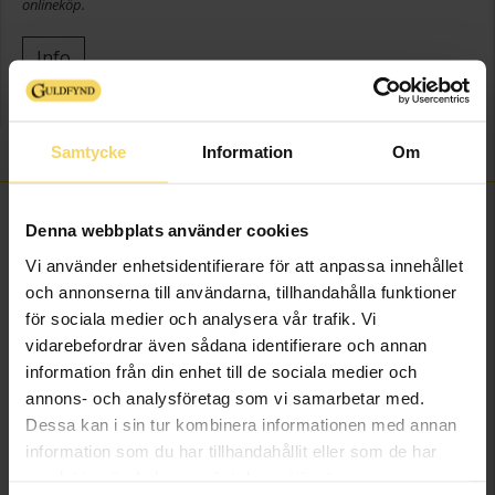
onlineköp.
Info
Höjd ca (cm)
37cm
Varumärke
Guldfynd
Samtycke
Information
Om
FINNS OCKSÅ SOM
Denna webbplats använder cookies
Vi använder enhetsidentifierare för att anpassa innehållet
och annonserna till användarna, tillhandahålla funktioner
för sociala medier och analysera vår trafik. Vi
vidarebefordrar även sådana identifierare och annan
information från din enhet till de sociala medier och
annons- och analysföretag som vi samarbetar med.
Dessa kan i sin tur kombinera informationen med annan
information som du har tillhandahållit eller som de har
samlat in när du har använt deras tjänster.
Juldekoration
Juldekoration