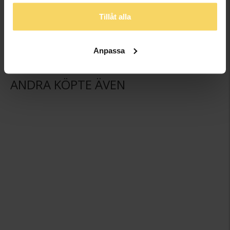
GULDFYND
GULDFYND
Tillåt alla
129:-
129:-
Anpassa
ANDRA KÖPTE ÄVEN