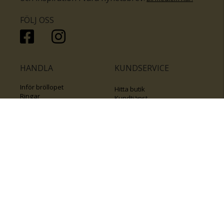
FÖLJ OSS
HANDLA
KUNDSERVICE
Inför bröllopet
Hitta butik
Ringar
Kundtjänst
Örhängen
Smyckesförsäkringar
Halsband
Klubb Guldfynd
Armband
Sälj ditt byrålådsguld
Smycken med kors
Kontakta oss
Varumärken
Guide för kedjor
Presentkort
KOLLA ÄVEN IN
FÖRETAGSINFO
Om Guldfynd
Våra tävlingar
Vårt företagsansvar
Rosa Bandet
Integritetspolicy
BingoLotto
Jobba hos Guldfynd