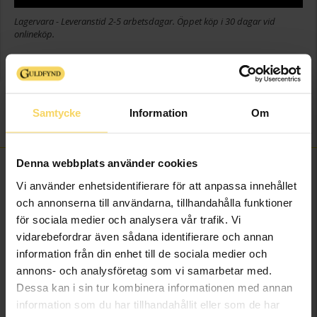
Lagervara - Leveranstid 2-5 arbetsdagar. Öppet köp i 30 dagar vid
onlineköp.
Info
Varumärke
Guldfynd
Samtycke
Information
Om
Material
Metall, guldfärgad
Denna webbplats använder cookies
FINNS OCKSÅ SOM
Vi använder enhetsidentifierare för att anpassa innehållet
och annonserna till användarna, tillhandahålla funktioner
3 för 2
för sociala medier och analysera vår trafik. Vi
vidarebefordrar även sådana identifierare och annan
information från din enhet till de sociala medier och
annons- och analysföretag som vi samarbetar med.
Dessa kan i sin tur kombinera informationen med annan
information som du har tillhandahållit eller som de har