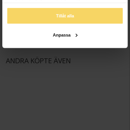
samlat in när du har använt deras tjänster.
Julbrosch 25
Halsband Polkagris
GULDFYND
GULDFYND
Tillåt alla
69,50:-
69,50:-
Anpassa
ANDRA KÖPTE ÄVEN