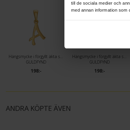
till de sociala medier och a
med annan information som du 
Hängsmycke i förgyllt äkta silver med bokstaven A
Hängsmycke i förgyllt äkta silver med bokstaven B
GULDFYND
GULDFYND
198:-
198:-
ANDRA KÖPTE ÄVEN