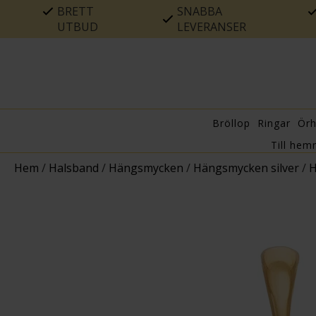
BRETT
SNABBA
UTBUD
LEVERANSER
Bröllop
Ringar
Ör
Till hem
Hem
/
Halsband
/
Hängsmycken
/
Hängsmycken silver
/
H