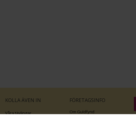
KOLLA ÄVEN IN
FÖRETAGSINFO
Om Guldfynd
Våra tävlingar
Vårt företagsansvar
Rosa Bandet
B
Integritetspolicy
BingoLotto
v
Jobba hos Guldfynd
Guldlotten
Affiliates
Graverbara artiklar