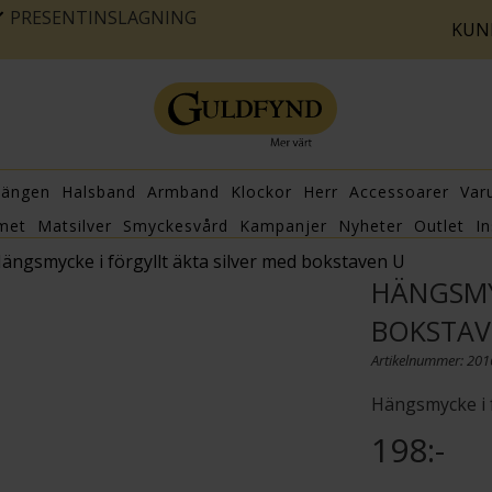
PRESENTINSLAGNING
KUN
hängen
Halsband
Armband
Klockor
Herr
Accessoarer
Var
met
Matsilver
Smyckesvård
Kampanjer
Nyheter
Outlet
In
ängsmycke i förgyllt äkta silver med bokstaven U
HÄNGSMY
BOKSTAV
Artikelnummer: 20
Hängsmycke i f
198:-