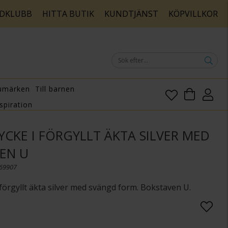
DKLUBB
HITTA BUTIK
KUNDTJÄNST
KÖPVILLKOR
umärken
Till barnen
spiration
CKE I FÖRGYLLT ÄKTA SILVER MED
EN U
169907
örgyllt äkta silver med svängd form. Bokstaven U.