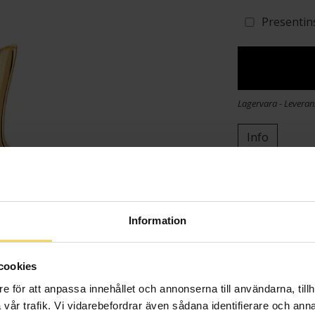
Presentin
Lagervara - Leveran
Info
Bredd ca (mm
Höjd ca (mm)
Varumärke
Information
Material
cookies
e för att anpassa innehållet och annonserna till användarna, tillh
vår trafik. Vi vidarebefordrar även sådana identifierare och anna