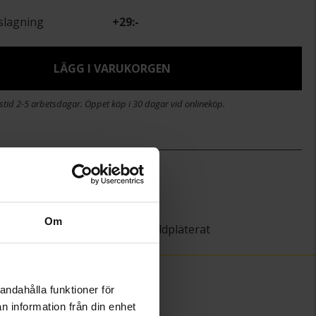
slagning
+
29:-
LÄGG I VARUKORGEN
stid 2-5 arbetsdagar. Öppet köp i 30 dagar vid onlineköp.
)
8,9
14,8
Guldfynd
Om
Silver,Guldpläterat
andahålla funktioner för
n information från din enhet