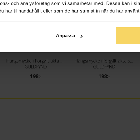
nnons- och analysföretag som vi samarbetar med. Dessa kan i sin
har tillhandahållit eller som de har samlat in när du har använt 
Anpassa
Hängsmycke i Förgyllt äkta silver med bokstaven C
Hängsmycke i förgyllt äkta silver med bokstaven D
GULDFYND
GULDFYND
198:-
198:-