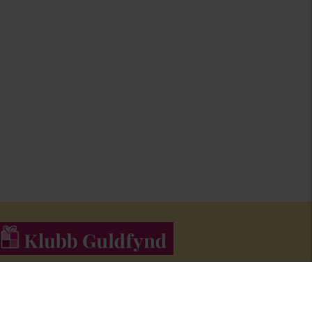
li medlem i Klubb Guldfynd och f
å erbjudanden och inspiration i
åra nyhetsbrev.
Bli medlem här
!