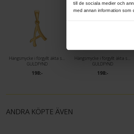
till de sociala medier och a
med annan information som du 
Hängsmycke i förgyllt äkta silver med bokstaven A
Hängsmycke i förgyllt äkta silver med bokstaven B
GULDFYND
GULDFYND
198:-
198:-
ANDRA KÖPTE ÄVEN