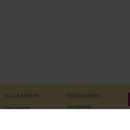
KOLLA ÄVEN IN
FÖRETAGSINFO
Om Guldfynd
Våra tävlingar
Vårt företagsansvar
Rosa Bandet
B
Integritetspolicy
BingoLotto
v
Jobba hos Guldfynd
Guldlotten
Affiliates
Graverbara artiklar