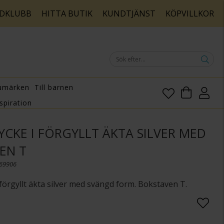
DKLUBB
HITTA BUTIK
KUNDTJÄNST
KÖPVILLKOR
umärken
Till barnen
spiration
CKE I FÖRGYLLT ÄKTA SILVER MED
EN T
169906
örgyllt äkta silver med svängd form. Bokstaven T.