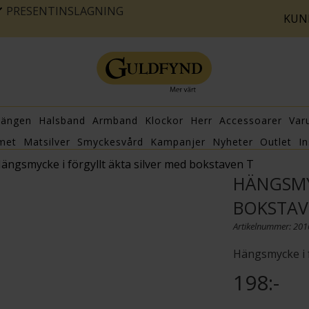
PRESENTINSLAGNING
KUN
hängen
Halsband
Armband
Klockor
Herr
Accessoarer
Var
met
Matsilver
Smyckesvård
Kampanjer
Nyheter
Outlet
In
ängsmycke i förgyllt äkta silver med bokstaven T
HÄNGSMY
BOKSTAV
Artikelnummer: 20
Hängsmycke i f
198:-