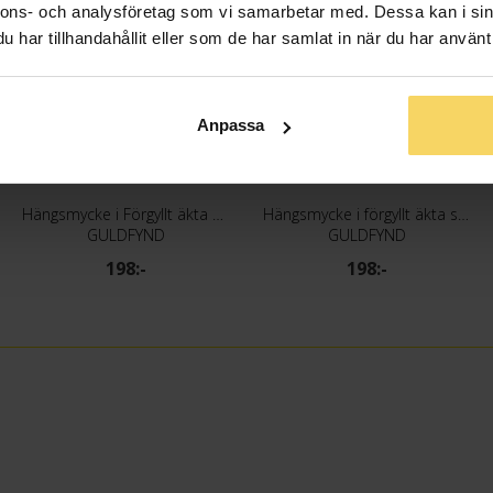
nnons- och analysföretag som vi samarbetar med. Dessa kan i sin
har tillhandahållit eller som de har samlat in när du har använt 
Anpassa
Hängsmycke i Förgyllt äkta silver med bokstaven C
Hängsmycke i förgyllt äkta silver med bokstaven D
GULDFYND
GULDFYND
198:-
198:-