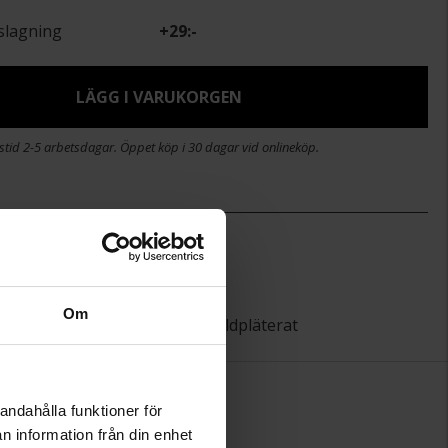
slagning
+
29:-
LÄGG I VARUKORGEN
stid 2-5 arbetsdagar. Öppet köp i 30 dagar vid onlineköp.
)
8,1
14,9
Guldfynd
Om
Silver,Guldpläterat
andahålla funktioner för
n information från din enhet