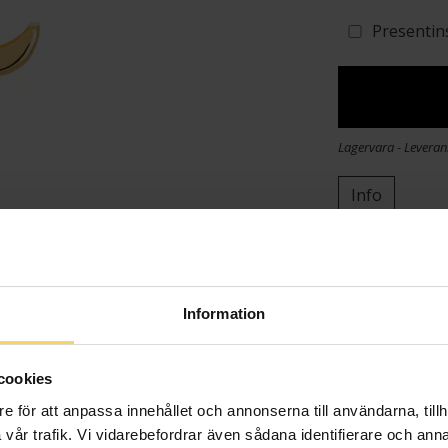
Presentin
Lagervara - Leveran
Info
Bredd ca (mm
Höjd ca (mm)
Varumärke
Information
Material
cookies
e för att anpassa innehållet och annonserna till användarna, tillh
vår trafik. Vi vidarebefordrar även sådana identifierare och anna