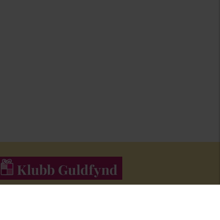
li medlem i Klubb Guldfynd och f
å erbjudanden och inspiration i
åra nyhetsbrev.
Bli medlem här
!