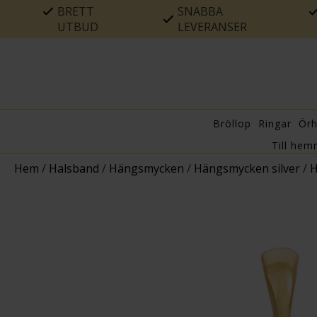
BRETT
SNABBA
UTBUD
LEVERANSER
Bröllop
Ringar
Ör
Till hem
Hem
/
Halsband
/
Hängsmycken
/
Hängsmycken silver
/
H