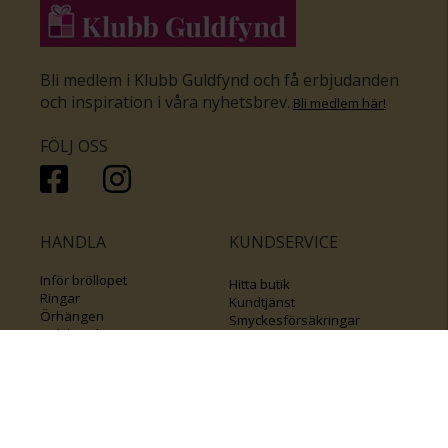
Bli medlem i Klubb Guldfynd och få erbjudanden
och inspiration i våra nyhetsbrev
.
Bli medlem här
!
FÖLJ OSS
HANDLA
KUNDSERVICE
Inför bröllopet
Hitta butik
Ringar
Kundtjänst
Örhängen
Smyckesförsäkringar
Halsband
Klubb Guldfynd
Armband
Sälj ditt byrålådsguld
Smycken med kors
Kontakta oss
Varumärken
Guide för kedjor
Presentkort