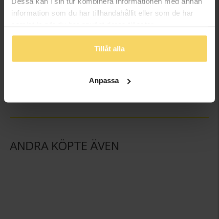
Dessa kan i sin tur kombinera informationen med annan
information som du har tillhandahållit eller som de har
samlat in när du har använt deras tjänster.
Tillåt alla
Hängsmycke i förgyllt äkta silver med bokstaven A
Hängsmycke i förgyllt äkta silver med bokstaven B
GULDFYND
GULDFYND
Anpassa
198:-
198:-
ANDRA KÖPTE ÄVEN