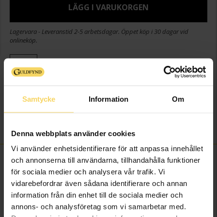
LÄGG I VARUKORGEN
Lagervara - Leveranstid 2-5 arbetsdagar. Öppet köp i 30 dagar vid
onlineköp.
Info
Bredd ca (mm)
7,3
Samtycke
Information
Om
Höjd ca (mm)
15,4
Varumärke
Guldfynd
Material
Silver,Guldpläterat
Denna webbplats använder cookies
Vi använder enhetsidentifierare för att anpassa innehållet
FINNS OCKSÅ SOM
och annonserna till användarna, tillhandahålla funktioner
för sociala medier och analysera vår trafik. Vi
vidarebefordrar även sådana identifierare och annan
information från din enhet till de sociala medier och
annons- och analysföretag som vi samarbetar med.