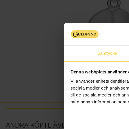
Samtycke
Denna webbplats använder 
Vi använder enhetsidentifierar
sociala medier och analysera 
till de sociala medier och a
med annan information som du 
ANDRA KÖPTE ÄVEN