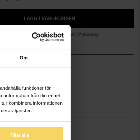
LÄGG I VARUKORGEN
stid 2-5 arbetsdagar. Öppet köp i 30 dagar vid onlineköp.
Om
)
12,2
18,8
Guldfynd
andahålla funktioner för
Silver
n information från din enhet
 tur kombinera informationen
deras tjänster.
Tillåt alla