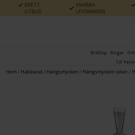
BRETT
SNABBA
UTBUD
LEVERANSER
Bröllop
Ringar
Ör
Till hem
Hem
/
Halsband
/
Hängsmycken
/
Hängsmycken silver
/
H