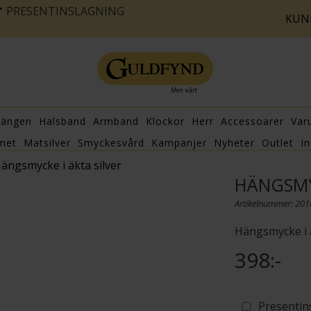
PRESENTINSLAGNING
KUN
hängen
Halsband
Armband
Klockor
Herr
Accessoarer
Var
met
Matsilver
Smyckesvård
Kampanjer
Nyheter
Outlet
In
ängsmycke i äkta silver
HÄNGSMY
Artikelnummer: 20
Hängsmycke i ä
398:-
Presentin