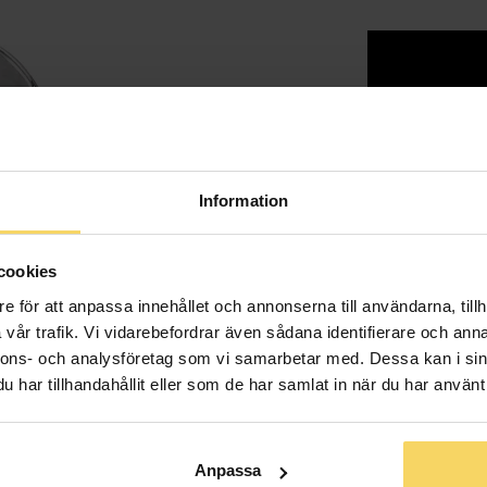
Lagervara - Leveran
Info
Information
Bredd ca (mm
Höjd ca (mm)
cookies
Varumärke
e för att anpassa innehållet och annonserna till användarna, tillh
Material
vår trafik. Vi vidarebefordrar även sådana identifierare och anna
nnons- och analysföretag som vi samarbetar med. Dessa kan i sin
har tillhandahållit eller som de har samlat in när du har använt 
Anpassa