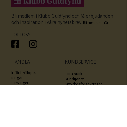
Bli medlem i Klubb Guldfynd och få erbjudanden
och inspiration i våra nyhetsbrev
.
Bli medlem här
!
FÖLJ OSS
HANDLA
KUNDSERVICE
Inför bröllopet
Hitta butik
Ringar
Kundtjänst
Örhängen
Smyckesförsäkringar
Halsband
Klubb Guldfynd
Armband
Sälj ditt byrålådsguld
Smycken med kors
Kontakta oss
Varumärken
Guide för kedjor
Presentkort
KOLLA ÄVEN IN
FÖRETAGSINFO