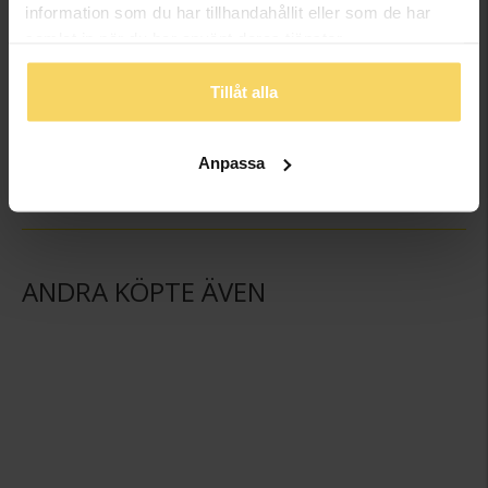
information som du har tillhandahållit eller som de har
samlat in när du har använt deras tjänster.
Tillåt alla
Kedja i äkta silver 42 cm
Hängsmycke i äkta silver
GULDFYND
GULDFYND
259:-
198:-
Anpassa
ANDRA KÖPTE ÄVEN