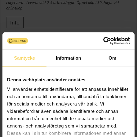
Lagervara - Leveranstid 2-5 arbetsdagar. Öppet köp i 30 dagar vid
onlineköp.
Info
Bredd ca (mm)
6,5
Höjd ca (mm)
12,0
Varumärke
Guldfynd
Samtycke
Information
Om
Modell
Oktober
Sten/Pärla
Kubisk Zirkonia
Denna webbplats använder cookies
Vi använder enhetsidentifierare för att anpassa innehållet
FINNS OCKSÅ SOM
och annonserna till användarna, tillhandahålla funktioner
för sociala medier och analysera vår trafik. Vi
vidarebefordrar även sådana identifierare och annan
information från din enhet till de sociala medier och
annons- och analysföretag som vi samarbetar med.
Dessa kan i sin tur kombinera informationen med annan