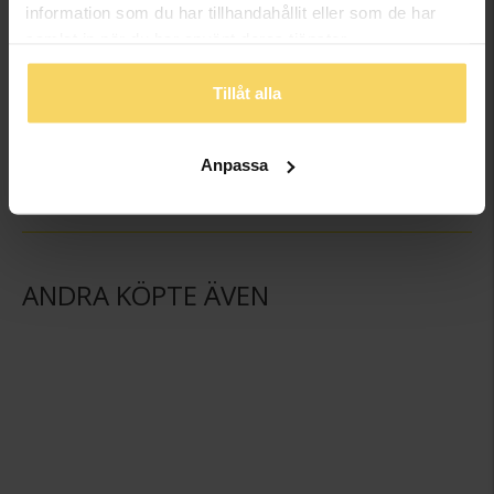
information som du har tillhandahållit eller som de har
samlat in när du har använt deras tjänster.
Tillåt alla
Kedja i äkta silver 42 cm
Hängsmycke i äkta silver
GULDFYND
GULDFYND
259:-
198:-
Anpassa
ANDRA KÖPTE ÄVEN