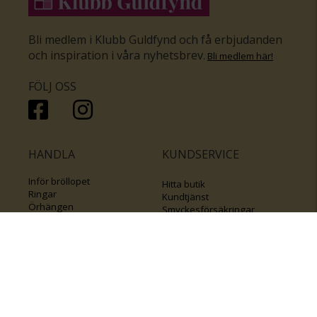
Bli medlem i Klubb Guldfynd och få erbjudanden
och inspiration i våra nyhetsbrev
.
Bli medlem här
!
FÖLJ OSS
HANDLA
KUNDSERVICE
Inför bröllopet
Hitta butik
Ringar
Kundtjänst
Örhängen
Smyckesförsäkringar
Halsband
Klubb Guldfynd
Armband
Sälj ditt byrålådsguld
Smycken med kors
Kontakta oss
Varumärken
Guide för kedjor
Presentkort
KOLLA ÄVEN IN
FÖRETAGSINFO