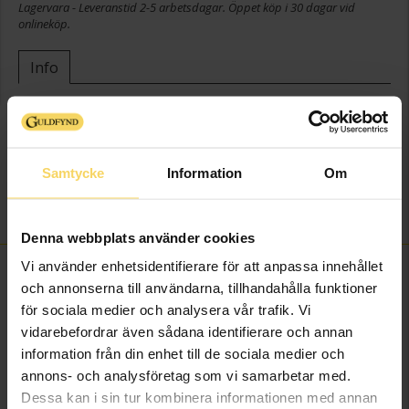
Lagervara - Leveranstid 2-5 arbetsdagar. Öppet köp i 30 dagar vid
onlineköp.
Info
Bredd ca (mm)
6,5
Höjd ca (mm)
12,0
Varumärke
Guldfynd
Samtycke
Information
Om
Modell
Mars
Sten/Pärla
Kubisk Zirkonia
Denna webbplats använder cookies
Vi använder enhetsidentifierare för att anpassa innehållet
FINNS OCKSÅ SOM
och annonserna till användarna, tillhandahålla funktioner
för sociala medier och analysera vår trafik. Vi
vidarebefordrar även sådana identifierare och annan
information från din enhet till de sociala medier och
annons- och analysföretag som vi samarbetar med.
Dessa kan i sin tur kombinera informationen med annan