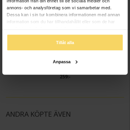
information från din enhet till de sociala medier och
annons- och analysföretag som vi samarbetar med.
Dessa kan i sin tur kombinera informationen med annan
information som du har tillhandahållit eller som de har
samlat in när du har använt deras tjänster.
Tillåt alla
Anpassa
Kedja i äkta silver 42 cm
GULDFYND
259:-
ANDRA KÖPTE ÄVEN