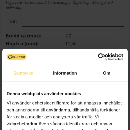
Lagervara - Leveranstid 2-5 arbetsdagar. Öppet köp i 30 dagar vid
onlineköp.
Info
Bredd ca (mm)
7,0
Höjd ca (mm)
11,50
Varumärke
Guldfynd
Modell
N
Material
Silver
Samtycke
Information
Om
Sten/Pärla
Kubisk Zirkonia
Denna webbplats använder cookies
FINNS OCKSÅ SOM
Vi använder enhetsidentifierare för att anpassa innehållet
och annonserna till användarna, tillhandahålla funktioner
för sociala medier och analysera vår trafik. Vi
vidarebefordrar även sådana identifierare och annan