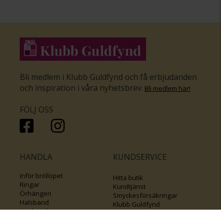
Bli medlem i Klubb Guldfynd och få erbjudanden
och inspiration i våra nyhetsbrev
.
Bli medlem här
!
FÖLJ OSS
HANDLA
KUNDSERVICE
Inför bröllopet
Hitta butik
Ringar
Kundtjänst
Örhängen
Smyckesförsäkringar
Halsband
Klubb Guldfynd
Armband
Sälj ditt byrålådsguld
Smycken med kors