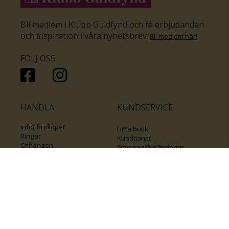
Bli medlem i Klubb Guldfynd och få erbjudanden
och inspiration i våra nyhetsbrev
.
Bli medlem här
!
FÖLJ OSS
HANDLA
KUNDSERVICE
Inför bröllopet
Hitta butik
Ringar
Kundtjänst
Örhängen
Smyckesförsäkringar
Halsband
Klubb Guldfynd
Armband
Sälj ditt byrålådsguld
Smycken med kors
Kontakta oss
Varumärken
Guide för kedjor
Presentkort
KOLLA ÄVEN IN
FÖRETAGSINFO