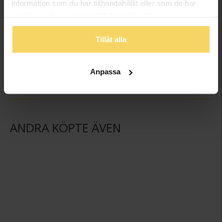
information som du har tillhandahållit eller som de har
samlat in när du har använt deras tjänster.
Kedja i äkta silver 45 cm
Halsband i äkta silver
Tillåt alla
GULDFYND
GULDFYND
269:-
349:-
398:-
Anpassa
ANDRA KÖPTE ÄVEN