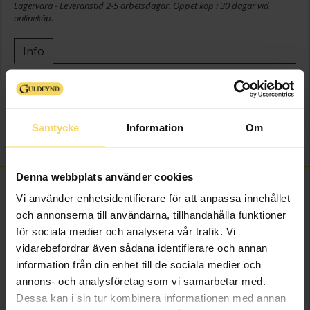
Lagervara - Leveranstid 2-5 arbetsdagar. Öppet köp i 30 dagar vid
onlineköp.
Info
Bredd ca (mm)
14.0
Höjd ca (mm)
17.0
Varumärke
Guldfynd
Samtycke
Information
Om
Material
Silver
Denna webbplats använder cookies
FINNS OCKSÅ SOM
Vi använder enhetsidentifierare för att anpassa innehållet
och annonserna till användarna, tillhandahålla funktioner
för sociala medier och analysera vår trafik. Vi
vidarebefordrar även sådana identifierare och annan
information från din enhet till de sociala medier och
annons- och analysföretag som vi samarbetar med.
Dessa kan i sin tur kombinera informationen med annan