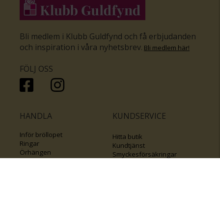
Bli medlem i Klubb Guldfynd och få erbjudanden
och inspiration i våra nyhetsbrev
.
Bli medlem här
!
FÖLJ OSS
HANDLA
KUNDSERVICE
Inför bröllopet
Hitta butik
Ringar
Kundtjänst
Örhängen
Smyckesförsäkringar
Halsband
Klubb Guldfynd
Armband
Sälj ditt byrålådsguld
Smycken med kors
Kontakta oss
Varumärken
Guide för kedjor
Presentkort