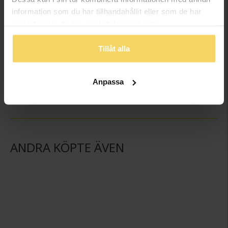
information som du har tillhandahållit eller som de har
samlat in när du har använt deras tjänster.
Tillåt alla
Kedja i äkta silver 42 cm
Hängsmycke i äkta silver
GULDFYND
GULDFYND
259:-
149:-
Anpassa
ANDRA KÖPTE ÄVEN