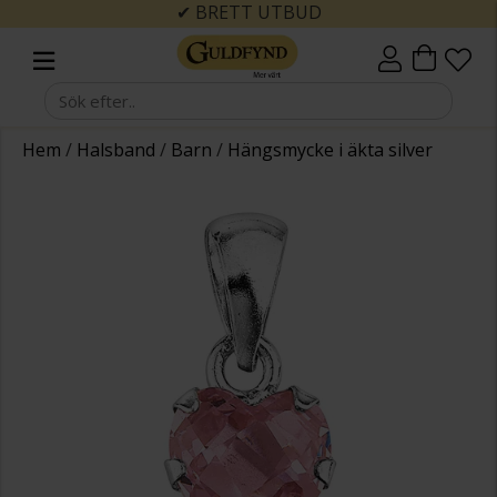
✔ BRETT UTBUD
Hem
/
Halsband
/
Barn
/
Hängsmycke i äkta silver