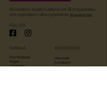
Bli medlem i Klubb Guldfynd och få erbjudanden
och inspiration i våra nyhetsbrev
.
Bli medlem här
!
FÖLJ OSS
HANDLA
KUNDSERVICE
Inför bröllopet
Hitta butik
Ringar
Kundtjänst
Örhängen
Smyckesförsäkringar
Halsband
Klubb Guldfynd
Armband
Sälj ditt byrålådsguld
Smycken med kors
Kontakta oss
Varumärken
Guide för kedjor
Presentkort
KOLLA ÄVEN IN
FÖRETAGSINFO