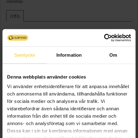
onlineköp.
Info
Bredd ca (mm)
4-6
Höjd ca (mm)
8
Varumärke
Guldfynd
Samtycke
Information
Om
Material
Silver
Sten/Pärla
Kubisk Zirkonia
Denna webbplats använder cookies
FINNS OCKSÅ SOM
Vi använder enhetsidentifierare för att anpassa innehållet
och annonserna till användarna, tillhandahålla funktioner
för sociala medier och analysera vår trafik. Vi
vidarebefordrar även sådana identifierare och annan
information från din enhet till de sociala medier och
annons- och analysföretag som vi samarbetar med.
Dessa kan i sin tur kombinera informationen med annan