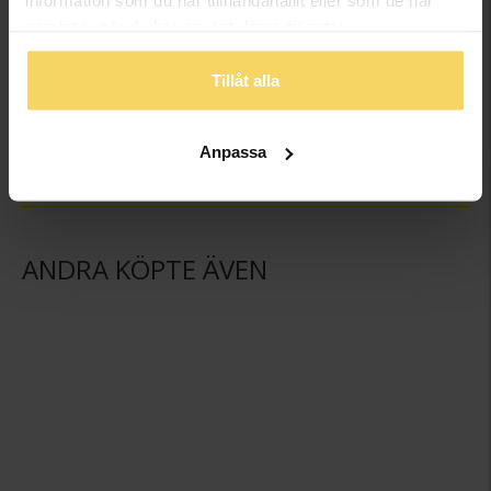
information som du har tillhandahållit eller som de har
samlat in när du har använt deras tjänster.
Kedja i äkta silver 40 cm
Kedja i äkta silver 42 cm
Tillåt alla
GULDFYND
GULDFYND
249:-
259:-
Anpassa
ANDRA KÖPTE ÄVEN