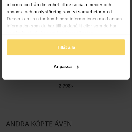
information från din enhet till de sociala medier och
annons- och analysföretag som vi samarbetar med.
Dessa kan i sin tur kombinera informationen med annan
information som du har tillhandahållit eller som de har
samlat in när du har använt deras tjänster.
Tillåt alla
Anpassa
Örhängen i 18K guld
GULDFYND
2 798:-
ANDRA KÖPTE ÄVEN