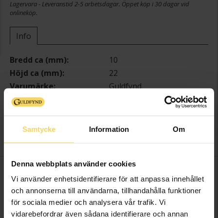
Lagervara - Leveranstid 2-5 arbetsdagar. Öppet köp i 30 dagar vid
onlineköp.
Info
Bredd ca (mm)
10
Höjd ca (mm)
22
Varumärke
Guldfynd
Material
Guld
Ädelmetall
18K Gold
Sten/Pärla
Kristall
Samtycke
Information
Om
Vikt ca (gram)
0,46
Denna webbplats använder cookies
FINNS OCKSÅ SOM
Vi använder enhetsidentifierare för att anpassa innehållet
och annonserna till användarna, tillhandahålla funktioner
för sociala medier och analysera vår trafik. Vi
vidarebefordrar även sådana identifierare och annan