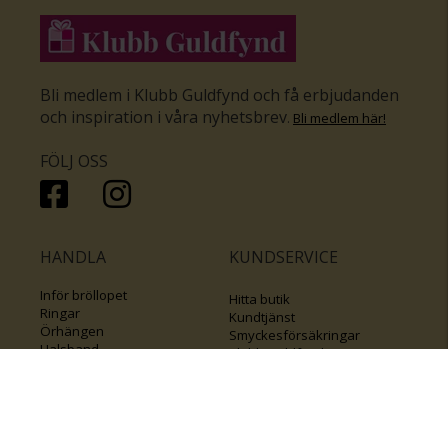
Bli medlem i Klubb Guldfynd och få erbjudanden
och inspiration i våra nyhetsbrev
.
Bli medlem här
!
FÖLJ OSS
HANDLA
KUNDSERVICE
Inför bröllopet
Hitta butik
Ringar
Kundtjänst
Örhängen
Smyckesförsäkringar
Halsband
Klubb Guldfynd
Armband
Sälj ditt byrålådsguld
Smycken med kors
Kontakta oss
Varumärken
Guide för kedjor
Presentkort