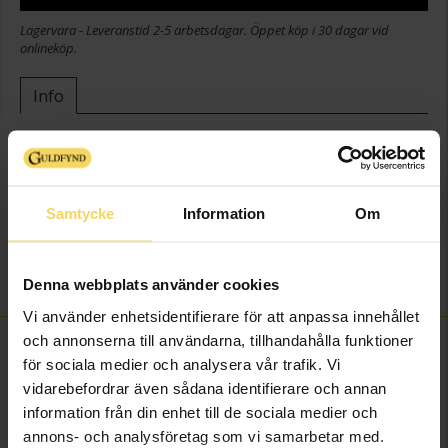
Lagervara - Leveranstid 2-5 arbetsdagar. Öppet köp i 30 dagar vid
onlineköp.
Info
Bredd ca (mm)
9,80
Längd ca (cm)
1,60
Varumärke
Guldfynd
Samtycke
Information
Om
Material
Guld
Sten/Pärla
Kubisk Zirkonia
Vikt ca (gram)
0,50
Denna webbplats använder cookies
Vi använder enhetsidentifierare för att anpassa innehållet
och annonserna till användarna, tillhandahålla funktioner
FINNS OCKSÅ SOM
för sociala medier och analysera vår trafik. Vi
vidarebefordrar även sådana identifierare och annan
information från din enhet till de sociala medier och
annons- och analysföretag som vi samarbetar med.