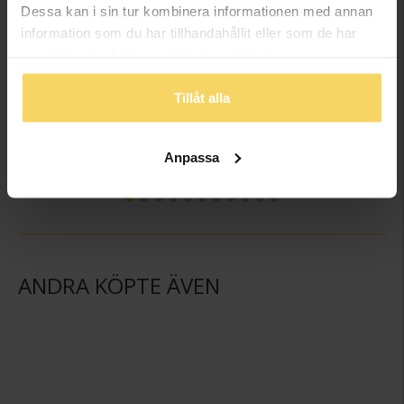
Dessa kan i sin tur kombinera informationen med annan
information som du har tillhandahållit eller som de har
samlat in när du har använt deras tjänster.
Tillåt alla
Hängsmycke i 18K guld
Hängsmycke i 18K guld
GULDFYND
GULDFYND
Anpassa
2 498:-
2 498:-
ANDRA KÖPTE ÄVEN