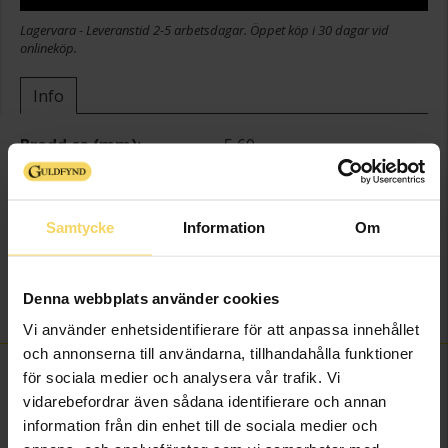
Lagervara - Leveranstid 2-5 arbetsdagar. Öppet köp i 30 dagar vid
onlineköp.
Info
Bredd ca (mm)
5,60
Längd ca (cm)
1,60
Varumärke
Guldfynd
Material
Guld
Samtycke
Information
Om
Ädelmetall
18K Gold
Sten/Pärla
Kubisk Zirkonia
Denna webbplats använder cookies
Vikt ca (gram)
0,50
Vi använder enhetsidentifierare för att anpassa innehållet
och annonserna till användarna, tillhandahålla funktioner
FINNS OCKSÅ SOM
för sociala medier och analysera vår trafik. Vi
vidarebefordrar även sådana identifierare och annan
information från din enhet till de sociala medier och