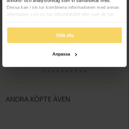
annons- och analysföretag som vi samarbetar med.
Dessa kan i sin tur kombinera informationen med annan
information som du har tillhandahållit eller som de har
samlat in när du har använt deras tjänster.
Tillåt alla
Hängsmycke i 18K guld
Hängsmycke i 18K guld
GULDFYND
GULDFYND
Anpassa
2 498:-
2 498:-
ANDRA KÖPTE ÄVEN