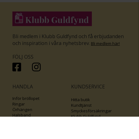
Bli medlem i Klubb Guldfynd och få erbjudanden
och inspiration i våra nyhetsbrev
.
Bli medlem här
!
FÖLJ OSS
HANDLA
KUNDSERVICE
Inför bröllopet
Hitta butik
Ringar
Kundtjänst
Örhängen
Smyckesförsäkringar
Halsband
Klubb Guldfynd
Armband
Sälj ditt byrålådsguld
Smycken med kors
Kontakta oss
Varumärken
Guide för kedjor
Presentkort