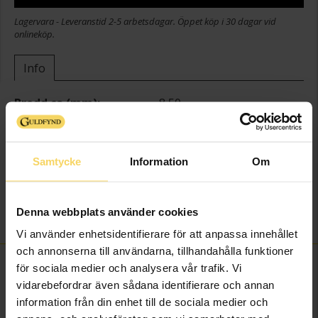
Lagervara - Leveranstid 2-5 arbetsdagar. Öppet köp i 30 dagar vid
onlineköp.
Info
Bredd ca (mm)
8,50
Längd ca (cm)
1,60
Varumärke
Guldfynd
Material
Guld
Samtycke
Information
Om
Ädelmetall
18K Gold
Sten/Pärla
Kubisk Zirkonia
Denna webbplats använder cookies
Vikt ca (gram)
0,50
Vi använder enhetsidentifierare för att anpassa innehållet
och annonserna till användarna, tillhandahålla funktioner
FINNS OCKSÅ SOM
för sociala medier och analysera vår trafik. Vi
vidarebefordrar även sådana identifierare och annan
information från din enhet till de sociala medier och