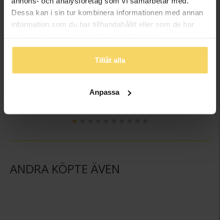
annons- och analysföretag som vi samarbetar med.
Dessa kan i sin tur kombinera informationen med annan
information som du har tillhandahållit eller som de har
samlat in när du har använt deras tjänster.
Tillåt alla
Hängsmycke i 18K guld
Hängsmycke i 18K guld
GULDFYND
GULDFYND
Anpassa
2 498:-
2 498:-
ANDRA KÖPTE ÄVEN