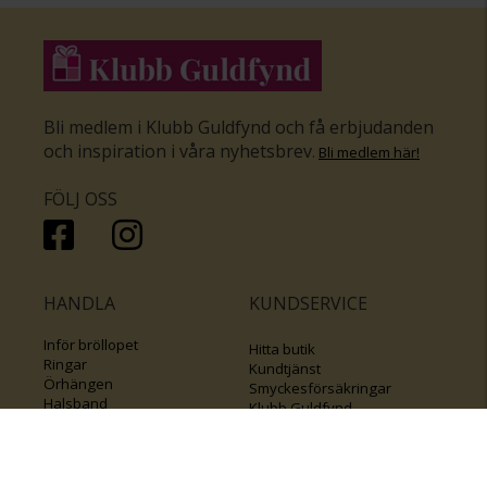
Bli medlem i Klubb Guldfynd och få erbjudanden
och inspiration i våra nyhetsbrev
.
Bli medlem här
!
FÖLJ OSS
HANDLA
KUNDSERVICE
Inför bröllopet
Hitta butik
Ringar
Kundtjänst
Örhängen
Smyckesförsäkringar
Halsband
Klubb Guldfynd
Armband
Sälj ditt byrålådsguld
Smycken med kors
Kontakta oss
Varumärken
Guide för kedjor
Presentkort