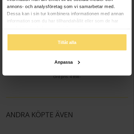
annons- och analysföretag som vi samarbetar med.
Dessa kan i sin tur kombinera informationen med annan
information som du har tillhandahållit eller som de har
samlat in när du har använt deras tjänster.
Tillåt alla
Kedja i 18K guld 42 cm
GULDFYND
Anpassa
4 198:-
4 898:-
ANDRA KÖPTE ÄVEN