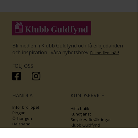
Bli medlem i Klubb Guldfynd och få erbjudanden
och inspiration i våra nyhetsbrev
.
Bli medlem här
!
FÖLJ OSS
HANDLA
KUNDSERVICE
Inför bröllopet
Hitta butik
Ringar
Kundtjänst
Örhängen
Smyckesförsäkringar
Halsband
Klubb Guldfynd
Armband
Sälj ditt byrålådsguld
Smycken med kors
Kontakta oss