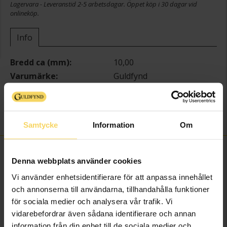
Lagervara - Leveranstid 2-5 arbetsdagar. Öppet köp i 30 dagar vid
onlineköp.
Info
Bredd ca (mm)
10,00
Varumärke
Guldfynd
Material
Guld
Ädelmetall
18K Gold
Vikt ca (gram)
0,38
Samtycke
Information
Om
FINNS OCKSÅ SOM
Denna webbplats använder cookies
Vi använder enhetsidentifierare för att anpassa innehållet
och annonserna till användarna, tillhandahålla funktioner
för sociala medier och analysera vår trafik. Vi
vidarebefordrar även sådana identifierare och annan
information från din enhet till de sociala medier och