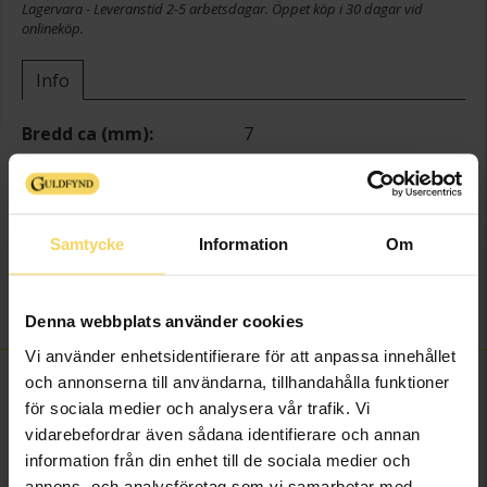
Lagervara - Leveranstid 2-5 arbetsdagar. Öppet köp i 30 dagar vid
onlineköp.
Info
Bredd ca (mm)
7
Höjd ca (mm)
14
Varumärke
Guldfynd
Material
Guld
Samtycke
Information
Om
Ädelmetall
18K Gold
Sten/Pärla
Kubisk Zirkonia
Vikt ca (gram)
0.41
Denna webbplats använder cookies
Vi använder enhetsidentifierare för att anpassa innehållet
och annonserna till användarna, tillhandahålla funktioner
FINNS OCKSÅ SOM
för sociala medier och analysera vår trafik. Vi
vidarebefordrar även sådana identifierare och annan
information från din enhet till de sociala medier och
annons- och analysföretag som vi samarbetar med.