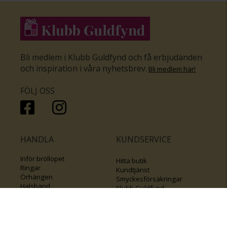
Bli medlem i Klubb Guldfynd och få erbjudanden
och inspiration i våra nyhetsbrev
.
Bli medlem här
!
FÖLJ OSS
HANDLA
KUNDSERVICE
Inför bröllopet
Hitta butik
Ringar
Kundtjänst
Örhängen
Smyckesförsäkringar
Halsband
Klubb Guldfynd
Armband
Sälj ditt byrålådsguld
Smycken med kors
Kontakta oss
Varumärken
Guide för kedjor
Presentkort