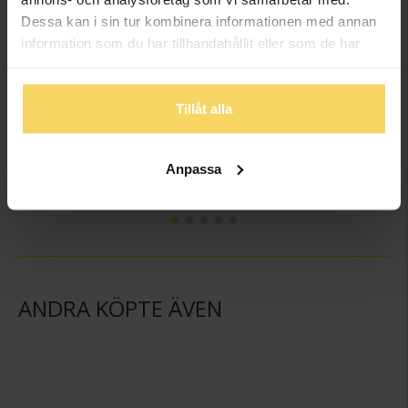
Dessa kan i sin tur kombinera informationen med annan
information som du har tillhandahållit eller som de har
samlat in när du har använt deras tjänster.
Tillåt alla
Hängsmycke i 18K guld
Hängsmycke i 18K guld
GULDFYND
GULDFYND
Anpassa
1 698:-
798:-
ANDRA KÖPTE ÄVEN