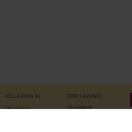
KOLLA ÄVEN IN
FÖRETAGSINFO
Om Guldfynd
Våra tävlingar
Vårt företagsansvar
Rosa Bandet
B
Integritetspolicy
BingoLotto
v
Jobba hos Guldfynd
Guldlotten
Affiliates
Graverbara artiklar