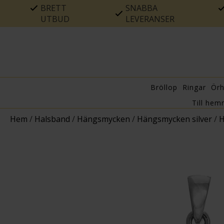
BRETT
SNABBA
UTBUD
LEVERANSER
Bröllop
Ringar
Ör
Till hem
Hem
/
Halsband
/
Hängsmycken
/
Hängsmycken silver
/
H