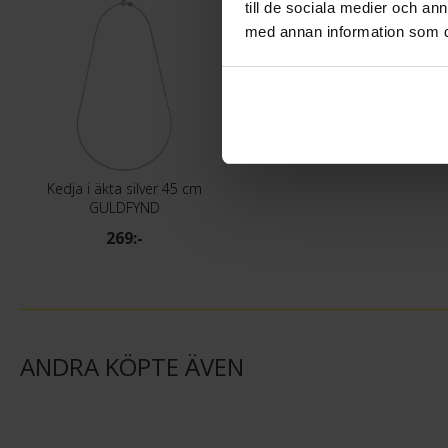
till de sociala medier och a
med annan information som du 
Kedja i äkta silver 45 cm
GULDFYND
269:-
ANDRA KÖPTE ÄVEN