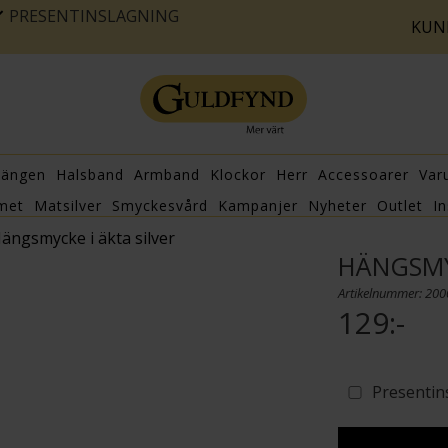
PRESENTINSLAGNING
KUN
hängen
Halsband
Armband
Klockor
Herr
Accessoarer
Var
met
Matsilver
Smyckesvård
Kampanjer
Nyheter
Outlet
In
ängsmycke i äkta silver
HÄNGSMY
Artikelnummer: 20
129:-
Presentin