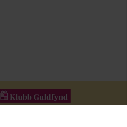
li medlem i Klubb Guldfynd och f
å erbjudanden och inspiration i
åra nyhetsbrev.
Bli medlem här
!