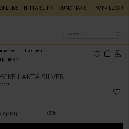
DKLUBB
HITTA BUTIK
KUNDTJÄNST
KÖPVILLKOR
umärken
Till barnen
spiration
CKE I ÄKTA SILVER
009903
slagning
+
29:-