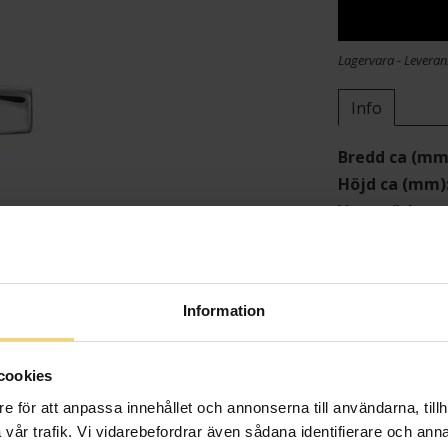
Lagervara - Leveran
Info
Bredd ca (mm
Höjd ca (mm)
Varumärke
Material
Information
cookies
e för att anpassa innehållet och annonserna till användarna, tillh
vår trafik. Vi vidarebefordrar även sådana identifierare och anna