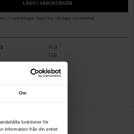
LÄGG I VARUKORGEN
stid 2-5 arbetsdagar. Öppet köp i 30 dagar vid onlineköp.
)
10,0
12,0
Guldfynd
Silver
Om
andahålla funktioner för
n information från din enhet