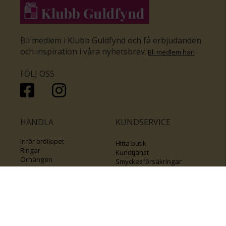
Bli medlem i Klubb Guldfynd och få erbjudanden
och inspiration i våra nyhetsbrev
.
Bli medlem här
!
FÖLJ OSS
HANDLA
KUNDSERVICE
Inför bröllopet
Hitta butik
Ringar
Kundtjänst
Örhängen
Smyckesförsäkringar
Halsband
Klubb Guldfynd
Armband
Sälj ditt byrålådsguld
Smycken med kors
Kontakta oss
Varumärken
Guide för kedjor
Presentkort