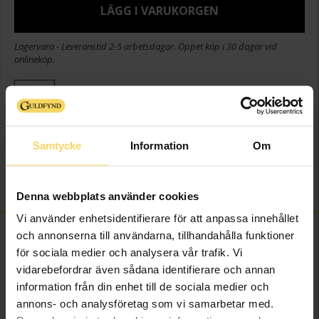
LÄGG I VARUKORGEN
Lagervara - Leveranstid 2-5 arbetsdagar. Öppet köp i 30 dagar vid
onlineköp.
Info
Bredd ca (mm)
6,6
Samtycke
Information
Om
Höjd ca (mm)
10,7
Varumärke
Guldfynd
Material
Silver
Denna webbplats använder cookies
Vi använder enhetsidentifierare för att anpassa innehållet
FINNS OCKSÅ SOM
och annonserna till användarna, tillhandahålla funktioner
för sociala medier och analysera vår trafik. Vi
vidarebefordrar även sådana identifierare och annan
information från din enhet till de sociala medier och
annons- och analysföretag som vi samarbetar med.