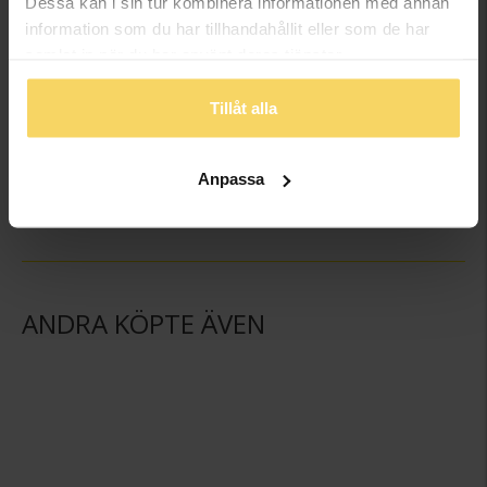
Dessa kan i sin tur kombinera informationen med annan
information som du har tillhandahållit eller som de har
samlat in när du har använt deras tjänster.
Tillåt alla
Hängsmycke i äkta silver med bokstaven A
Hängsmycke i äkta silver med bokstaven B
GULDFYND
GULDFYND
Anpassa
149:-
149:-
ANDRA KÖPTE ÄVEN