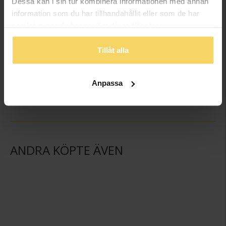
Dessa kan i sin tur kombinera informationen med annan
information som du har tillhandahållit eller som de har
samlat in när du har använt deras tjänster.
Tillåt alla
Hängsmycke i äkta silver med bokstaven A
Hängsmycke i äkta silver med bokstaven B
GULDFYND
GULDFYND
Anpassa
149:-
149:-
ANDRA KÖPTE ÄVEN