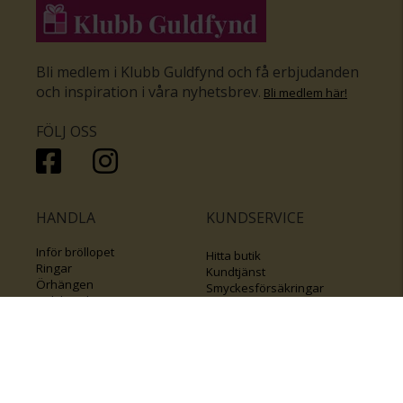
Bli medlem i Klubb Guldfynd och få erbjudanden
och inspiration i våra nyhetsbrev
.
Bli medlem här
!
FÖLJ OSS
HANDLA
KUNDSERVICE
Inför bröllopet
Hitta butik
Ringar
Kundtjänst
Örhängen
Smyckesförsäkringar
Halsband
Klubb Guldfynd
Armband
Sälj ditt byrålådsguld
Smycken med kors
Kontakta oss
Varumärken
Guide för kedjor
Presentkort