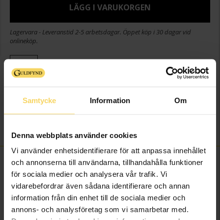
LÄGG I VARUKORGEN
Lagervara - Leveranstid 2-5 arbetsdagar. Öppet köp i 30 dagar vid
onlineköp.
Info
Bredd ca (mm)
6,2
Samtycke
Information
Om
Höjd ca (mm)
9,8
Varumärke
Guldfynd
Material
Silver
Denna webbplats använder cookies
Vi använder enhetsidentifierare för att anpassa innehållet
FINNS OCKSÅ SOM
och annonserna till användarna, tillhandahålla funktioner
för sociala medier och analysera vår trafik. Vi
vidarebefordrar även sådana identifierare och annan
information från din enhet till de sociala medier och
annons- och analysföretag som vi samarbetar med.