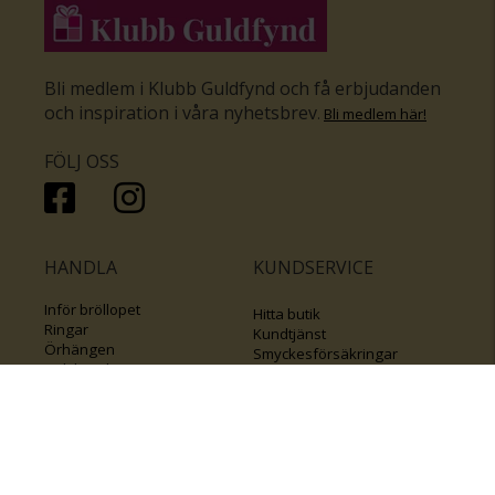
Bli medlem i Klubb Guldfynd och få erbjudanden
och inspiration i våra nyhetsbrev
.
Bli medlem här
!
FÖLJ OSS
HANDLA
KUNDSERVICE
Inför bröllopet
Hitta butik
Ringar
Kundtjänst
Örhängen
Smyckesförsäkringar
Halsband
Klubb Guldfynd
Armband
Sälj ditt byrålådsguld
Smycken med kors
Kontakta oss
Varumärken
Guide för kedjor
Presentkort