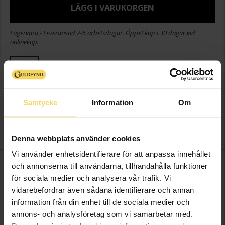
LÄGG I VARUKORGEN
Lagervara - Leveranstid 2-5 arbetsdagar. Öppet köp i 30 dagar vid
onlineköp.
Info
Bredd ca (mm)
8,2
Samtycke
Information
Om
Höjd ca (mm)
9
Varumärke
Guldfynd
Material
Silver
Denna webbplats använder cookies
Vi använder enhetsidentifierare för att anpassa innehållet
FINNS OCKSÅ SOM
och annonserna till användarna, tillhandahålla funktioner
för sociala medier och analysera vår trafik. Vi
vidarebefordrar även sådana identifierare och annan
information från din enhet till de sociala medier och
annons- och analysföretag som vi samarbetar med.