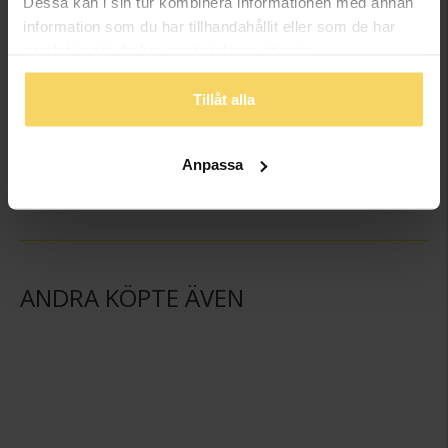
Dessa kan i sin tur kombinera informationen med annan
information som du har tillhandahållit eller som de har
samlat in när du har använt deras tjänster.
Tillåt alla
Hängsmycke i äkta silver med bokstaven A
Hängsmycke i äkta silver med bokstaven B
GULDFYND
GULDFYND
Anpassa
149:-
149:-
ANDRA KÖPTE ÄVEN