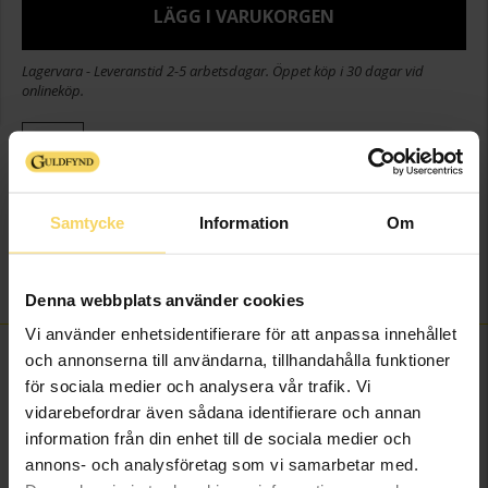
LÄGG I VARUKORGEN
Lagervara - Leveranstid 2-5 arbetsdagar. Öppet köp i 30 dagar vid
onlineköp.
Info
Bredd ca (mm)
5,5
Samtycke
Information
Om
Höjd ca (mm)
9
Varumärke
Guldfynd
Material
Silver
Denna webbplats använder cookies
Vi använder enhetsidentifierare för att anpassa innehållet
FINNS OCKSÅ SOM
och annonserna till användarna, tillhandahålla funktioner
för sociala medier och analysera vår trafik. Vi
vidarebefordrar även sådana identifierare och annan
information från din enhet till de sociala medier och
annons- och analysföretag som vi samarbetar med.