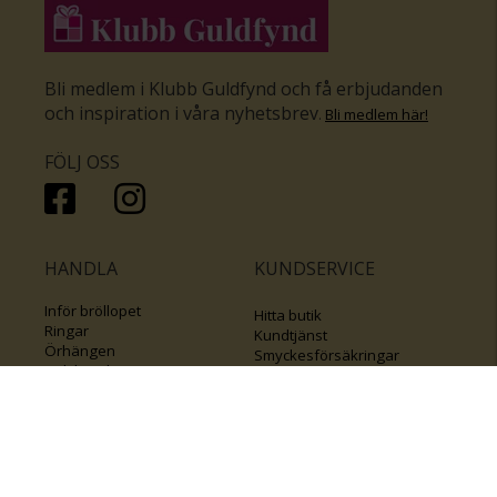
Bli medlem i Klubb Guldfynd och få erbjudanden
och inspiration i våra nyhetsbrev
.
Bli medlem här
!
FÖLJ OSS
HANDLA
KUNDSERVICE
Inför bröllopet
Hitta butik
Ringar
Kundtjänst
Örhängen
Smyckesförsäkringar
Halsband
Klubb Guldfynd
Armband
Sälj ditt byrålådsguld
Smycken med kors
Kontakta oss
Varumärken
Guide för kedjor
Presentkort