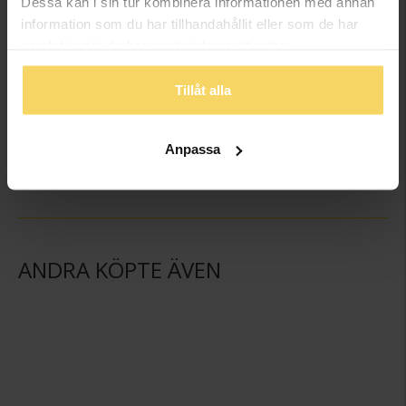
Dessa kan i sin tur kombinera informationen med annan
information som du har tillhandahållit eller som de har
samlat in när du har använt deras tjänster.
Tillåt alla
Hängsmycke i äkta silver med bokstaven A
Hängsmycke i äkta silver med bokstaven B
GULDFYND
GULDFYND
Anpassa
149:-
149:-
ANDRA KÖPTE ÄVEN