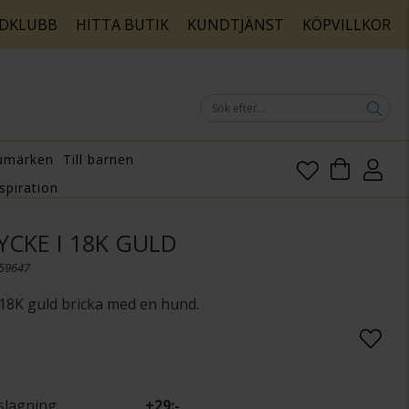
DKLUBB
HITTA BUTIK
KUNDTJÄNST
KÖPVILLKOR
umärken
Till barnen
spiration
CKE I 18K GULD
159647
18K guld bricka med en hund.
slagning
+
29:-