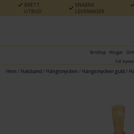
BRETT
SNABBA
UTBUD
LEVERANSER
Bröllop
Ringar
Ör
Till hem
Hem
/
Halsband
/
Hängsmycken
/
Hängsmycken guld
/
Hä