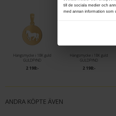
till de sociala medier och a
med annan information som du 
Hängsmycke i 18K guld
Hängsmycke i 18K guld
GULDFYND
GULDFYND
2 198:-
2 198:-
ANDRA KÖPTE ÄVEN