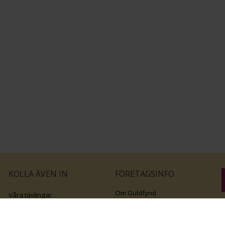
KOLLA ÄVEN IN
FÖRETAGSINFO
Om Guldfynd
Våra tävlingar
Vårt företagsansvar
Rosa Bandet
B
Integritetspolicy
BingoLotto
v
Jobba hos Guldfynd
Guldlotten