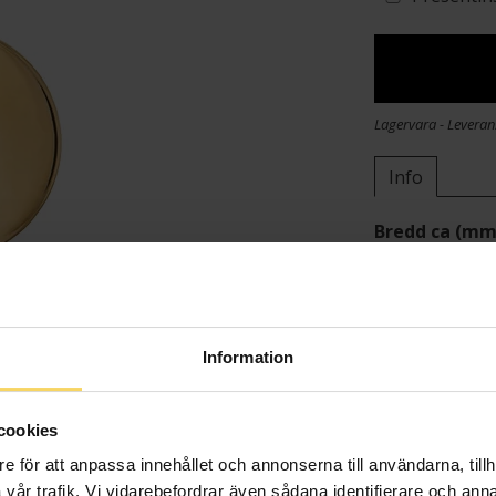
Lagervara - Leveran
Info
Bredd ca (mm
Höjd ca (mm)
Varumärke
Material
Ädelmetall
Information
Vikt ca (gram
cookies
e för att anpassa innehållet och annonserna till användarna, tillh
vår trafik. Vi vidarebefordrar även sådana identifierare och anna