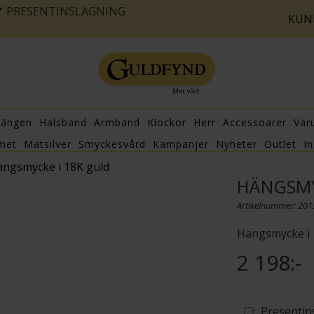
PRESENTINSLAGNING
KUN
hängen
Halsband
Armband
Klockor
Herr
Accessoarer
Var
met
Matsilver
Smyckesvård
Kampanjer
Nyheter
Outlet
In
ngsmycke i 18K guld
HÄNGSMY
Artikelnummer: 20
Hängsmycke i 
2 198:-
Presentin