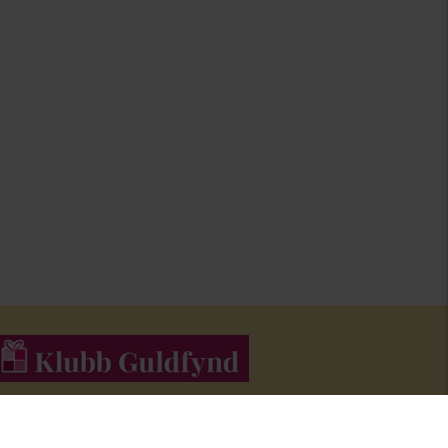
li medlem i Klubb Guldfynd och f
å erbjudanden och inspiration i
åra nyhetsbrev.
Bli medlem här
!