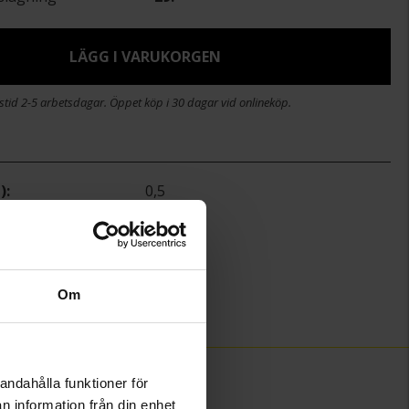
LÄGG I VARUKORGEN
stid 2-5 arbetsdagar. Öppet köp i 30 dagar vid onlineköp.
)
0,5
12
Guldfynd
Guld
18K Gold
Om
)
0,46
andahålla funktioner för
n information från din enhet