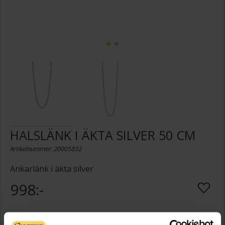
HALSLÄNK I ÄKTA SILVER 50 CM
Artikelnummer: 20005832
Ankarlänk i äkta silver
998:-
Presentinslagning
+
29:-