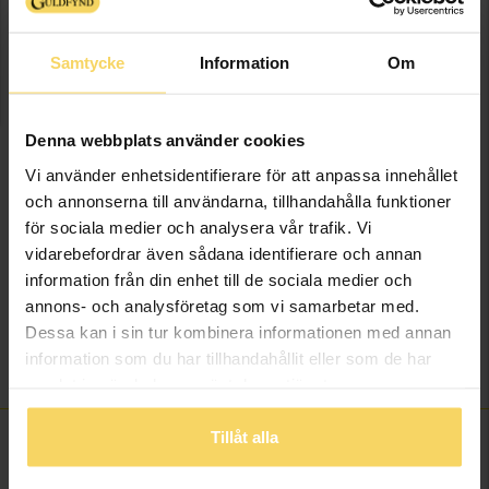
Samtycke
Information
Om
LÄGG I VARUKORGEN
Lagervara - Leveranstid 2-5 arbetsdagar. Öppet köp i 30 dagar vid
Denna webbplats använder cookies
onlineköp.
Vi använder enhetsidentifierare för att anpassa innehållet
Info
och annonserna till användarna, tillhandahålla funktioner
för sociala medier och analysera vår trafik. Vi
Bredd ca (mm)
3.5
vidarebefordrar även sådana identifierare och annan
Höjd ca (mm)
3.5
information från din enhet till de sociala medier och
annons- och analysföretag som vi samarbetar med.
Längd ca (cm)
50
Dessa kan i sin tur kombinera informationen med annan
Varumärke
Guldfynd
information som du har tillhandahållit eller som de har
Material
Silver
samlat in när du har använt deras tjänster.
Tillåt alla