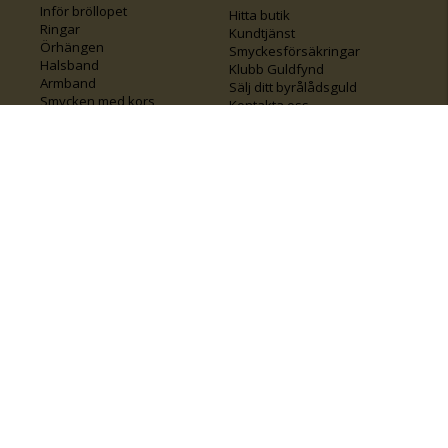
Inför bröllopet
Hitta butik
Ringar
Kundtjänst
Örhängen
Smyckesförsäkringar
Halsband
Klubb Guldfynd
Armband
Sälj ditt byrålådsguld
Smycken med kors
Kontakta oss
Varumärken
Guide för kedjor
Presentkort
KOLLA ÄVEN IN
FÖRETAGSINFO
Om Guldfynd
Våra tävlingar
Vårt företagsansvar
Rosa Bandet
Integritetspolicy
BingoLotto
Jobba hos Guldfynd
Guldlotten
Affiliates
Graverbara artiklar
Guldfynd sponsrar
Öronhåltagning
Inspiration
Vi
💛 Återvunnet