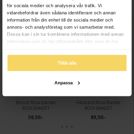
för sociala medier och analysera vår trafik. Vi
Varumärke
Rosa bandet
vidarebefordrar även sådana identifierare och annan
information från din enhet till de sociala medier och
annons- och analysföretag som vi samarbetar med.
FINNS OCKSÅ SOM
Dessa kan i sin tur kombinera informationen med annan
information som du har tillhandahållit eller som de har
samlat in när du har använt deras tjänster.
Rosa Bandet
Rosa Bandet
Tillåt alla
Anpassa
Brosch Rosa bandet
Halsband Rosa Bandet
ROSA BANDET
ROSA BANDET
59,50:-
89,50:-