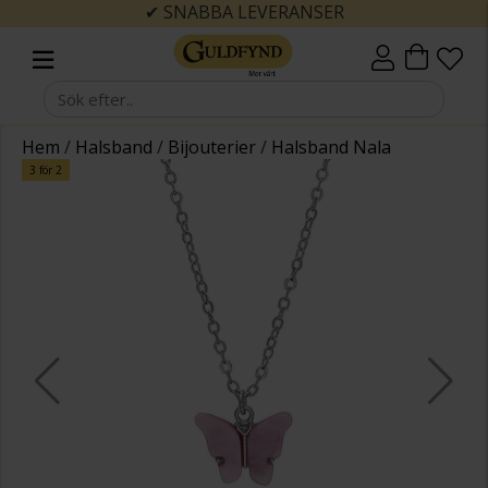
✔ SNABBA LEVERANSER
Hem
/
Halsband
/
Bijouterier
/
Halsband Nala
3 för 2