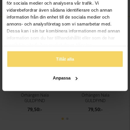
för sociala medier och analysera vår trafik. Vi
Material
Metall, Silverfärgad
vidarebefordrar även sådana identifierare och annan
information från din enhet till de sociala medier och
annons- och analysföretag som vi samarbetar med.
FINNS OCKSÅ SOM
Dessa kan i sin tur kombinera informationen med annan
information som du har tillhandahållit eller som de har
3 för 2
3 för 2
samlat in när du har använt deras tjänster.
Tillåt alla
Anpassa
Örhängen Nala
Örhängen Nala
GULDFYND
GULDFYND
79,50:-
79,50:-