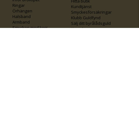
Hitta butik
Ringar
Kundtjänst
Örhängen
Smyckesförsäkringar
Halsband
Klubb Guldfynd
Armband
Sälj ditt byrålådsguld
Smycken med kors
Kontakta oss
Varumärken
Guide för kedjor
Presentkort
KOLLA ÄVEN IN
FÖRETAGSINFO
Om Guldfynd
Våra tävlingar
Vårt företagsansvar
Rosa Bandet
Integritetspolicy
BingoLotto
Jobba hos Guldfynd
Guldlotten
Affiliates
Graverbara artiklar
Guldfynd sponsrar
Öronhåltagning
Inspiration
Vi
💛 Återvunnet