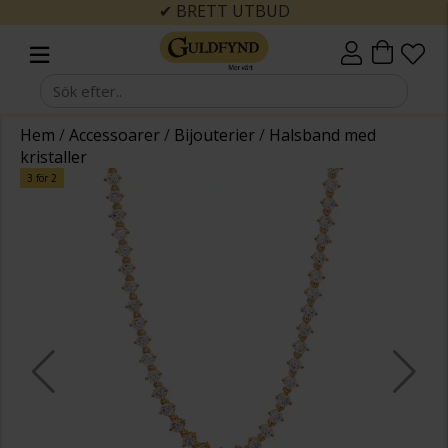
✔ BRETT UTBUD
Hem
/
Accessoarer
/
Bijouterier
/
Halsband med
kristaller
3 för 2