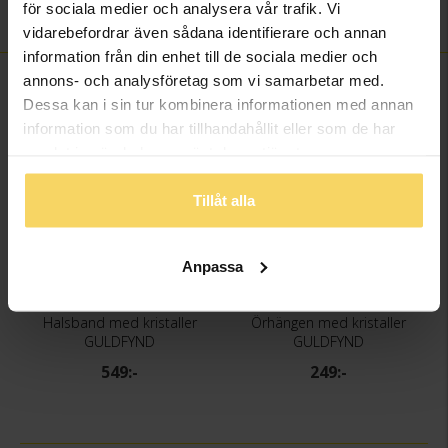
för sociala medier och analysera vår trafik. Vi
Material
Metall, guldfärgad
vidarebefordrar även sådana identifierare och annan
information från din enhet till de sociala medier och
annons- och analysföretag som vi samarbetar med.
FINNS OCKSÅ SOM
Dessa kan i sin tur kombinera informationen med annan
information som du har tillhandahållit eller som de har
3 för 2
3 för 2
samlat in när du har använt deras tjänster.
Tillåt alla
Anpassa
Halsband med kristaller
Örhängen med kristaller
GULDFYND
GULDFYND
549:-
249:-