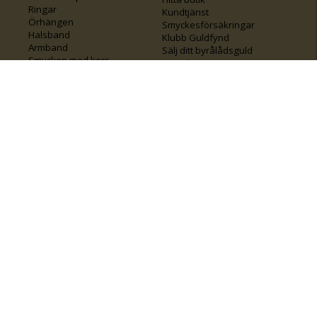
Ringar
Kundtjänst
Örhängen
Smyckesförsäkringar
Halsband
Klubb Guldfynd
Armband
Sälj ditt byrålådsguld
Smycken med kors
Kontakta oss
Varumärken
Guide för kedjor
Presentkort
KOLLA ÄVEN IN
FÖRETAGSINFO
Om Guldfynd
Våra tävlingar
Vårt företagsansvar
Rosa Bandet
Integritetspolicy
BingoLotto
Jobba hos Guldfynd
Guldlotten
Affiliates
Graverbara artiklar
Guldfynd sponsrar
Öronhåltagning
Inspiration
Vi
💛 Återvunnet