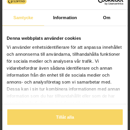
Vänligen kontakta butik för information om
lagersaldo.
Samtycke
Information
Om
Presentinslagning
+
29:-
Denna webbplats använder cookies
SLUTSÅLD
Vi använder enhetsidentifierare för att anpassa innehållet
och annonserna till användarna, tillhandahålla funktioner
Lagervara - Leveranstid 2-5 arbetsdagar. Öppet köp i 30 dagar vid
för sociala medier och analysera vår trafik. Vi
onlineköp.
vidarebefordrar även sådana identifierare och annan
information från din enhet till de sociala medier och
Info
annons- och analysföretag som vi samarbetar med.
Dessa kan i sin tur kombinera informationen med annan
Längd ca (cm)
50+5
information som du har tillhandahållit eller som de har
Varumärke
Guldfynd
samlat in när du har använt deras tjänster.
Tillåt alla