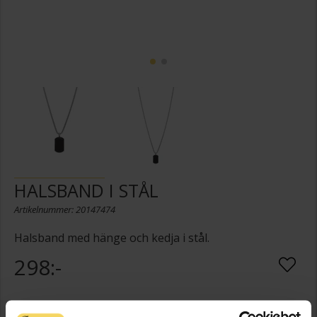
HALSBAND I STÅL
Artikelnummer: 20147474
Halsband med hänge och kedja i stål.
298:-
Denna artikel är tillfälligt slut i webbshoppen.