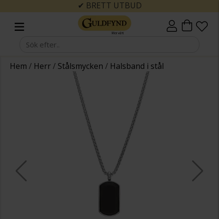
✔ BRETT UTBUD
Hem
/
Herr
/
Stålsmycken
/
Halsband i stål