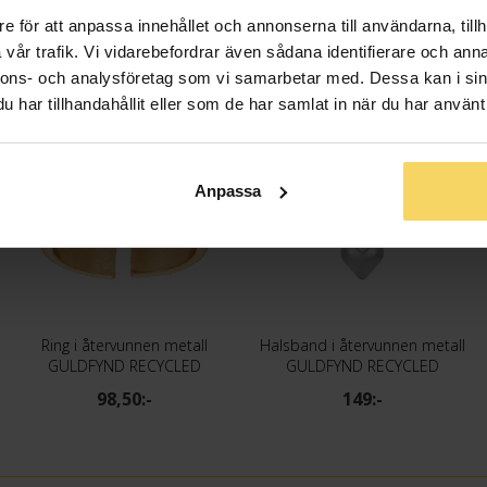
e för att anpassa innehållet och annonserna till användarna, tillh
vår trafik. Vi vidarebefordrar även sådana identifierare och anna
nnons- och analysföretag som vi samarbetar med. Dessa kan i sin
har tillhandahållit eller som de har samlat in när du har använt 
Anpassa
Ring i återvunnen metall
Halsband i återvunnen metall
GULDFYND RECYCLED
GULDFYND RECYCLED
98,50:-
149:-