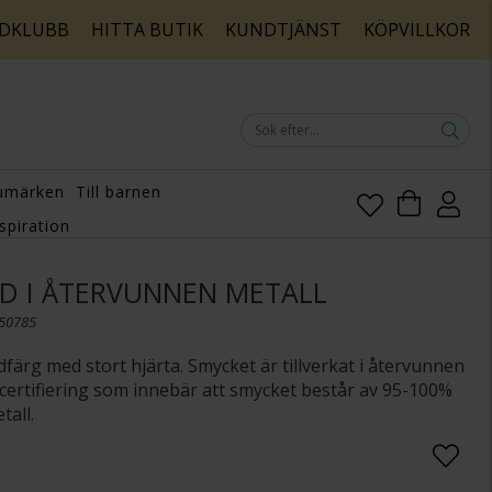
DKLUBB
HITTA BUTIK
KUNDTJÄNST
KÖPVILLKOR
umärken
Till barnen
spiration
D I ÅTERVUNNEN METALL
150785
dfärg med stort hjärta. Smycket är tillverkat i återvunnen
certifiering som innebär att smycket består av 95-100%
tall.