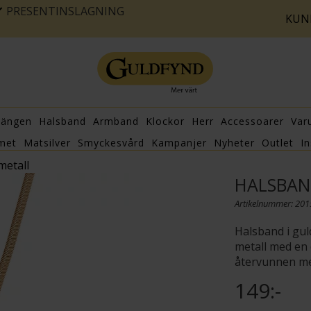
PRESENTINSLAGNING
KUN
hängen
Halsband
Armband
Klockor
Herr
Accessoarer
Var
met
Matsilver
Smyckesvård
Kampanjer
Nyheter
Outlet
In
metall
HALSBAN
Artikelnummer: 20
Halsband i gul
metall med en 
återvunnen me
149:-