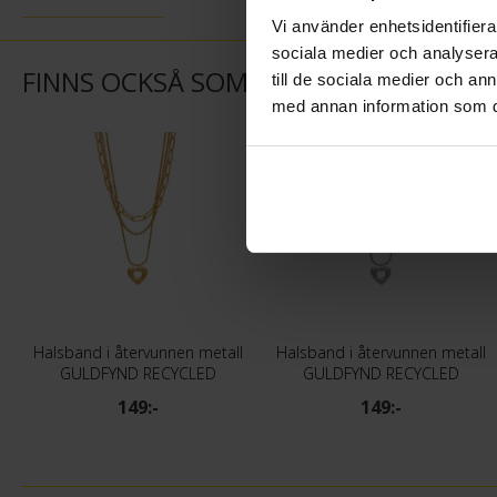
Vi använder enhetsidentifierar
sociala medier och analysera 
FINNS OCKSÅ SOM
till de sociala medier och a
med annan information som du 
Halsband i återvunnen metall
Halsband i återvunnen metall
GULDFYND RECYCLED
GULDFYND RECYCLED
149:-
149:-