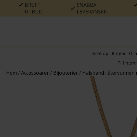
BRETT
SNABBA
UTBUD
LEVERANSER
Bröllop
Ringar
Ör
Till hem
Hem
/
Accessoarer
/
Bijouterier
/
Halsband i återvunnen 