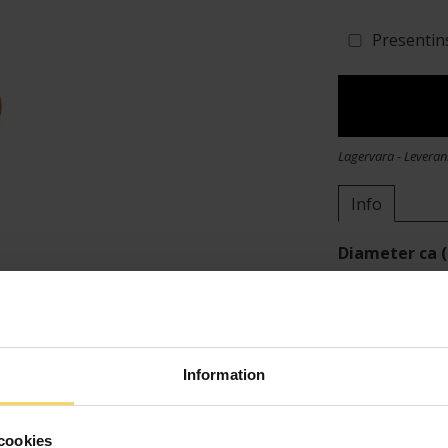
Presentin
Lagervara - Leveran
Info
Diameter ca 
Längd ca (cm
Varumärke
Material
Information
cookies