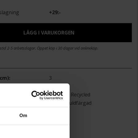
slagning
+
29:-
LÄGG I VARUKORGEN
stid 2-5 arbetsdagar. Öppet köp i 30 dagar vid onlineköp.
(cm)
3
)
45+15cm
Guldfynd Recycled
Metall, guldfärgad
Om