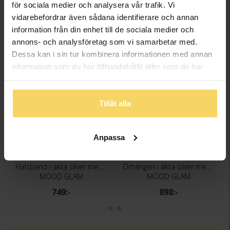
för sociala medier och analysera vår trafik. Vi
Sten/Pärla
Kristall
vidarebefordrar även sådana identifierare och annan
information från din enhet till de sociala medier och
annons- och analysföretag som vi samarbetar med.
FINNS OCKSÅ SOM
Dessa kan i sin tur kombinera informationen med annan
information som du har tillhandahållit eller som de har
samlat in när du har använt deras tjänster.
Tillåt alla
Anpassa
Halsband i äkta silver med kristall
Örhängen i äkta silver med kristall
MOOD GLAM
MOOD GLAM
749:-
898:-