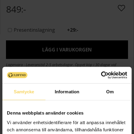
849:-
Presentinslagning
+
29:-
LÄGG I VARUKORGEN
Lagervara - Leveranstid 2-5 arbetsdagar. Öppet köp i 30 dagar vid
onlineköp.
Info
Samtycke
Information
Om
Bredd ca (mm)
12
Höjd ca (mm)
22
Denna webbplats använder cookies
Längd ca (cm)
42+3
Vi använder enhetsidentifierare för att anpassa innehållet
Varumärke
MOOD Glam
och annonserna till användarna, tillhandahålla funktioner
Material
Silver,Guldpläterat