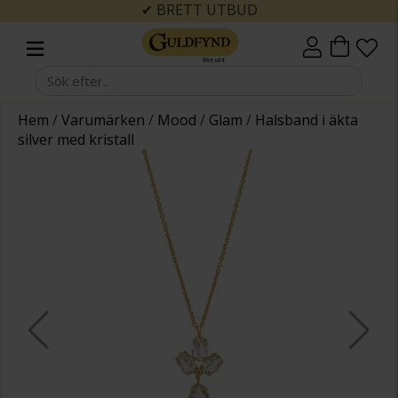
✔ BRETT UTBUD
Hem
/
Varumärken
/
Mood
/
Glam
/
Halsband i äkta
silver med kristall