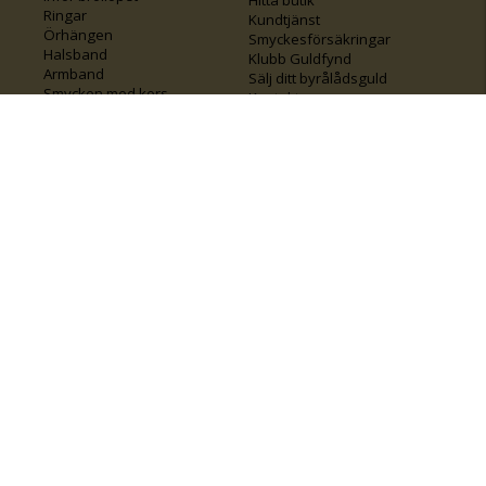
Hitta butik
Ringar
Kundtjänst
Örhängen
Smyckesförsäkringar
Halsband
Klubb Guldfynd
Armband
Sälj ditt byrålådsguld
Smycken med kors
Kontakta oss
Varumärken
Guide för kedjor
Presentkort
KOLLA ÄVEN IN
FÖRETAGSINFO
Om Guldfynd
Våra tävlingar
Vårt företagsansvar
Rosa Bandet
Integritetspolicy
BingoLotto
Jobba hos Guldfynd
Guldlotten
Affiliates
Graverbara artiklar
Guldfynd sponsrar
Öronhåltagning
Inspiration
Vi
💛 Återvunnet