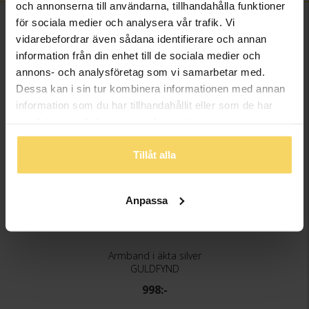
och annonserna till användarna, tillhandahålla funktioner
för sociala medier och analysera vår trafik. Vi
FINNS OCKSÅ SOM
vidarebefordrar även sådana identifierare och annan
information från din enhet till de sociala medier och
annons- och analysföretag som vi samarbetar med.
Dessa kan i sin tur kombinera informationen med annan
information som du har tillhandahållit eller som de har
samlat in när du har använt deras tjänster.
Tillåt alla
Anpassa
Armband i äkta silver
GULDFYND
998:-