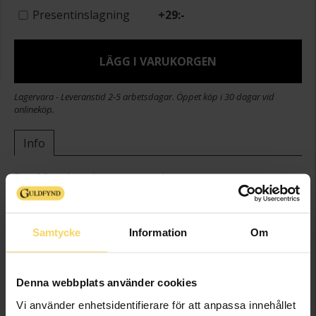
Presentinslagning
+
29:-
LÄGG I VARUKORGEN
Lagervara - Leveranstid 2-5 arbetsdagar. Öppet köp i 30 dagar vid
onlineköp.
Info
Bredd ca (mm)
4
Höjd ca (mm)
4
Längd ca (cm)
50
Samtycke
Information
Om
Varumärke
Guldfynd
Material
Silver
Kedjemodell
Other
Denna webbplats använder cookies
Detaljer
Oxiderat
Vi använder enhetsidentifierare för att anpassa innehållet