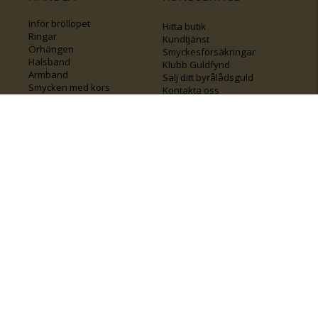
Inför bröllopet
Hitta butik
Ringar
Kundtjänst
Örhängen
Smyckesförsäkringar
Halsband
Klubb Guldfynd
Armband
Sälj ditt byrålådsguld
Smycken med kors
Kontakta oss
Varumärken
Guide för kedjor
Presentkort
KOLLA ÄVEN IN
FÖRETAGSINFO
Om Guldfynd
Våra tävlingar
Vårt företagsansvar
Rosa Bandet
Integritetspolicy
BingoLotto
Jobba hos Guldfynd
Guldlotten
Affiliates
Graverbara artiklar
Guldfynd sponsrar
Öronhåltagning
Inspiration
Vi
💛 Återvunnet