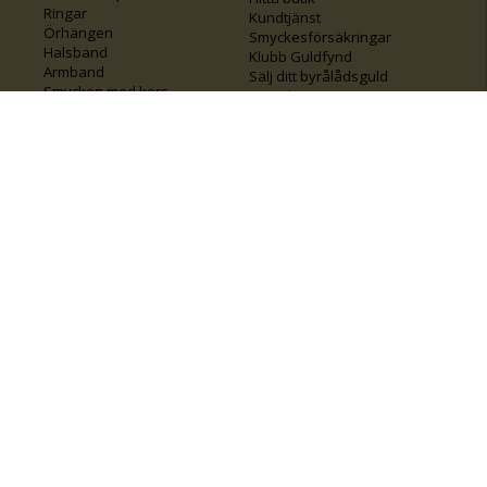
Ringar
Kundtjänst
Örhängen
Smyckesförsäkringar
Halsband
Klubb Guldfynd
Armband
Sälj ditt byrålådsguld
Smycken med kors
Kontakta oss
Varumärken
Guide för kedjor
Presentkort
KOLLA ÄVEN IN
FÖRETAGSINFO
Om Guldfynd
Våra tävlingar
Vårt företagsansvar
Rosa Bandet
Integritetspolicy
BingoLotto
Jobba hos Guldfynd
Guldlotten
Affiliates
Graverbara artiklar
Guldfynd sponsrar
Öronhåltagning
Inspiration
Vi
💛 Återvunnet