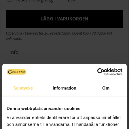
LÄGG I VARUKORGEN
Lagervara - Leveranstid 2-5 arbetsdagar. Öppet köp i 30 dagar vid
onlineköp.
Info
Bredd ca (mm)
9
Höjd ca (mm)
16
Längd ca (cm)
42+3
Samtycke
Information
Om
Varumärke
Guldfynd
Material
Silver
Sten/Pärla
Kubisk Zirkonia
Denna webbplats använder cookies
Vi använder enhetsidentifierare för att anpassa innehållet
FINNS OCKSÅ SOM
och annonserna till användarna, tillhandahålla funktioner