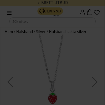
✔ BRETT UTBUD
Hem
/
Halsband
/
Silver
/
Halsband i äkta silver