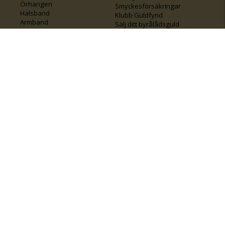
Örhängen
Smyckesförsäkringar
Halsband
Klubb Guldfynd
Armband
Sälj ditt byrålådsguld
Smycken med kors
Kontakta oss
Varumärken
Guide för kedjor
Presentkort
KOLLA ÄVEN IN
FÖRETAGSINFO
Om Guldfynd
Våra tävlingar
Vårt företagsansvar
Rosa Bandet
Integritetspolicy
BingoLotto
Jobba hos Guldfynd
Guldlotten
Affiliates
Graverbara artiklar
Guldfynd sponsrar
Öronhåltagning
Inspiration
Vi
💛 Återvunnet