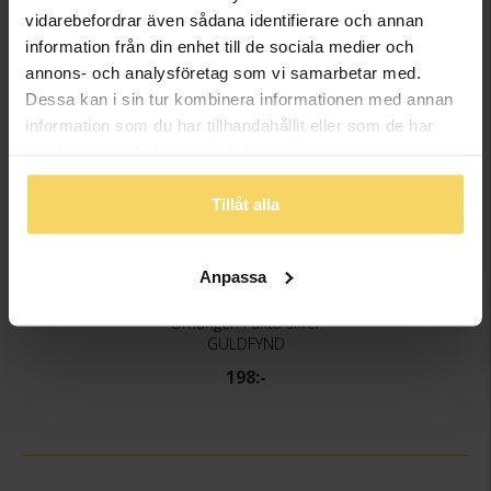
vidarebefordrar även sådana identifierare och annan
information från din enhet till de sociala medier och
annons- och analysföretag som vi samarbetar med.
Dessa kan i sin tur kombinera informationen med annan
information som du har tillhandahållit eller som de har
samlat in när du har använt deras tjänster.
Tillåt alla
Anpassa
Örhängen i äkta silver
GULDFYND
198:-