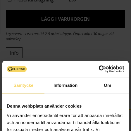
LÄGG I VARUKORGEN
Lagervara - Leveranstid 2-5 arbetsdagar. Öppet köp i 30 dagar vid
onlineköp.
Info
Bredd ca (mm)
5
Höjd ca (mm)
10
Längd ca (cm)
38+3
Samtycke
Information
Om
Varumärke
Guldfynd
Material
Silver
Denna webbplats använder cookies
Vi använder enhetsidentifierare för att anpassa innehållet
FINNS OCKSÅ SOM
och annonserna till användarna, tillhandahålla funktioner
för sociala medier och analysera vår trafik. Vi