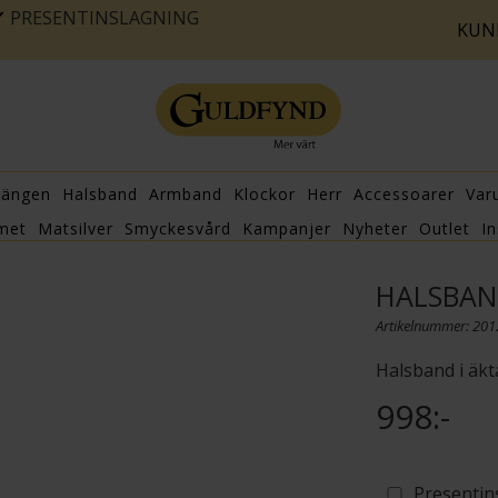
PRESENTINSLAGNING
KUN
hängen
Halsband
Armband
Klockor
Herr
Accessoarer
Var
met
Matsilver
Smyckesvård
Kampanjer
Nyheter
Outlet
In
HALSBAND
Artikelnummer: 20
Halsband i äk
998:-
Presentin