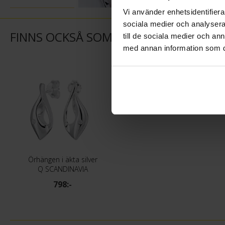
Vi använder enhetsidentifierar
sociala medier och analysera 
FINNS OCKSÅ SOM
till de sociala medier och a
med annan information som du 
Örhängen i äkta silver
Q SCANDINAVIA
798:-