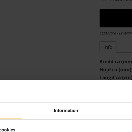
Lagervara - Leveran
Info
Bredd ca (mm
Höjd ca (mm)
Längd ca (cm
Varumärke
Modell
Material
Sten/Pärla
Information
cookies