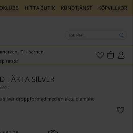
DKLUBB
HITTA BUTIK
KUNDTJÄNST
KÖPVILLKOR
umärken
Till barnen
spiration
 I ÄKTA SILVER
128211
ta silver droppformad med en äkta diamant
slagning
+
29:-