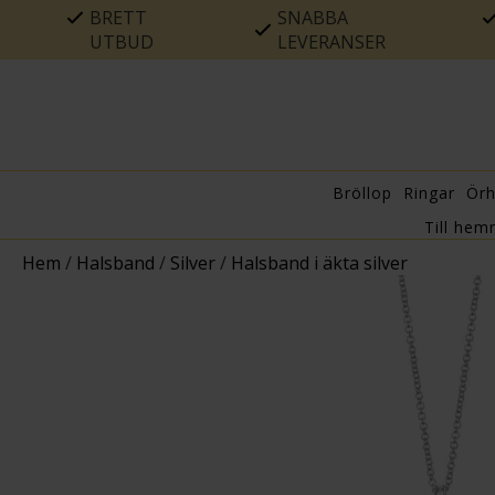
BRETT
SNABBA
UTBUD
LEVERANSER
Bröllop
Ringar
Ör
Till hem
Hem
/
Halsband
/
Silver
/
Halsband i äkta silver