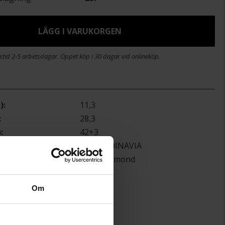
LÄGG I VARUKORGEN
stid 2-5 arbetsdagar. Öppet köp i 30 dagar vid onlineköp.
)
11,3
28,3
)
42+3
Q SCANDINAVIA
Twist diamond
Silver
Diamant
Om