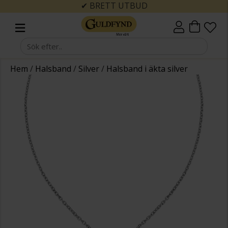
✔ BRETT UTBUD
Hem
/
Halsband
/
Silver
/
Halsband i äkta silver