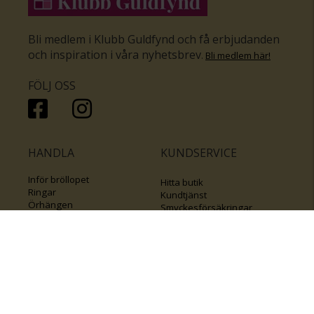
Bli medlem i Klubb Guldfynd och få erbjudanden
och inspiration i våra nyhetsbrev
.
Bli medlem här
!
FÖLJ OSS
HANDLA
KUNDSERVICE
Inför bröllopet
Hitta butik
Ringar
Kundtjänst
Örhängen
Smyckesförsäkringar
Halsband
Klubb Guldfynd
Armband
Sälj ditt byrålådsguld
Smycken med kors
Kontakta oss
Varumärken
Guide för kedjor
Presentkort
KOLLA ÄVEN IN
FÖRETAGSINFO