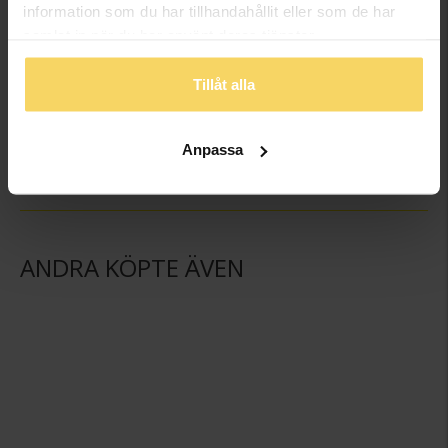
information som du har tillhandahållit eller som de har
samlat in när du har använt deras tjänster.
Tillåt alla
Armband i äkta silver
Örhängen i äkta silver
LAUKKA SILVER
LAUKKA SILVER
549:-
449:-
Anpassa
ANDRA KÖPTE ÄVEN