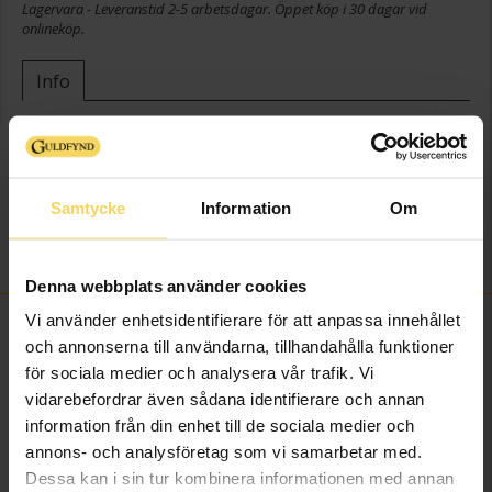
Lagervara - Leveranstid 2-5 arbetsdagar. Öppet köp i 30 dagar vid
onlineköp.
Info
Bredd ca (mm)
25
Höjd ca (mm)
12
Längd ca (cm)
45+3
Samtycke
Information
Om
Varumärke
Laukka Silver
Material
Silver,Rhodinerat
Denna webbplats använder cookies
Vi använder enhetsidentifierare för att anpassa innehållet
FINNS OCKSÅ SOM
och annonserna till användarna, tillhandahålla funktioner
för sociala medier och analysera vår trafik. Vi
vidarebefordrar även sådana identifierare och annan
information från din enhet till de sociala medier och
annons- och analysföretag som vi samarbetar med.
Dessa kan i sin tur kombinera informationen med annan