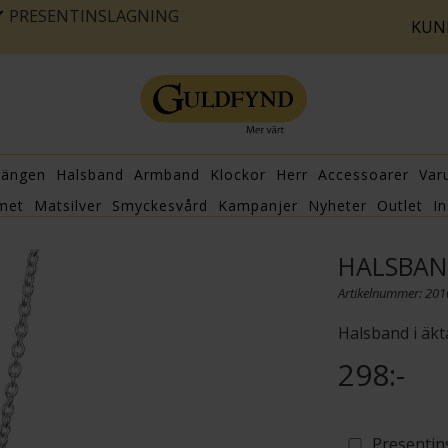
PRESENTINSLAGNING
KUN
hängen
Halsband
Armband
Klockor
Herr
Accessoarer
Var
met
Matsilver
Smyckesvård
Kampanjer
Nyheter
Outlet
In
HALSBAND
Artikelnummer: 20
Halsband i äkta
298:-
Presentin