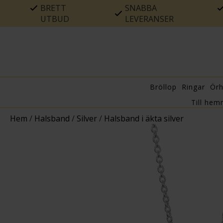
BRETT
SNABBA
UTBUD
LEVERANSER
Bröllop
Ringar
Ör
Till hem
Hem
/
Halsband
/
Silver
/
Halsband i äkta silver