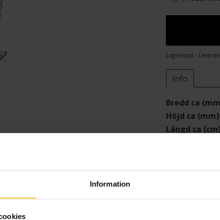
Lagervara - Leveran
Info
Bredd ca (mm
Höjd ca (mm)
Längd ca (cm
Varumärke
Material
Information
cookies