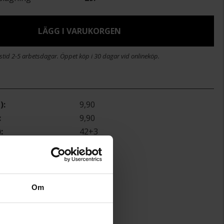
LÄGG I VARUKORGEN
stid 2-5 arbetsdagar. Öppet köp i 30 dagar vid onlineköp.
)
9,90
9,90
)
42+3
Guldfynd
Silver
Om