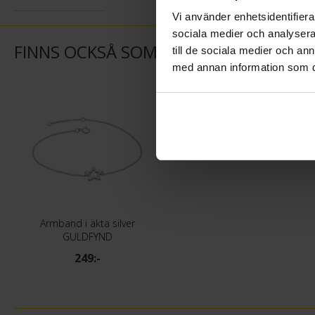
Vi använder enhetsidentifierar
sociala medier och analysera 
FINNS OCKSÅ SOM
till de sociala medier och a
med annan information som du 
Armband i äkta silver
GULDFYND
249:-