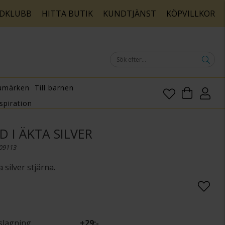
DKLUBB
HITTA BUTIK
KUNDTJÄNST
KÖPVILLKOR
umärken
Till barnen
spiration
 I ÄKTA SILVER
109113
 silver stjärna.
slagning
+
29:-