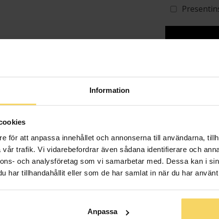
Presentin
Lagervara - Leveran
Info
Information
Längd ca (cm
cookies
Varumärke
e för att anpassa innehållet och annonserna till användarna, tillh
Material
vår trafik. Vi vidarebefordrar även sådana identifierare och anna
Sten/Pärla
nnons- och analysföretag som vi samarbetar med. Dessa kan i sin
har tillhandahållit eller som de har samlat in när du har använt 
Anpassa