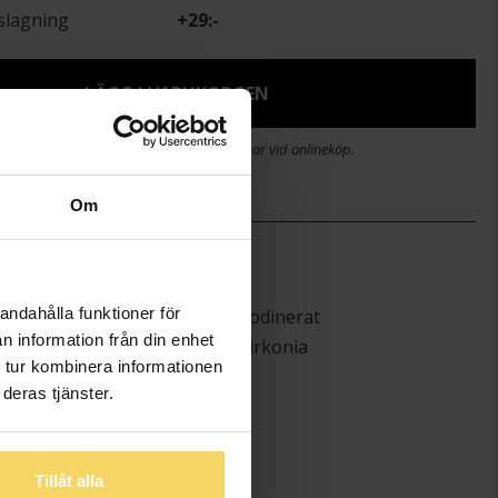
slagning
+
29:-
LÄGG I VARUKORGEN
stid 2-5 arbetsdagar. Öppet köp i 30 dagar vid onlineköp.
Om
)
42+3
Guldfynd
andahålla funktioner för
Silver,Rhodinerat
n information från din enhet
Kubisk Zirkonia
 tur kombinera informationen
deras tjänster.
Tillåt alla