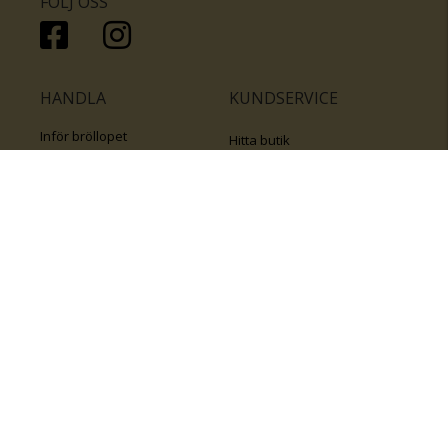
FÖLJ OSS
HANDLA
KUNDSERVICE
Inför bröllopet
Hitta butik
Ringar
Kundtjänst
Örhängen
Smyckesförsäkringar
Halsband
Klubb Guldfynd
Armband
Sälj ditt byrålådsguld
Smycken med kors
Kontakta oss
Varumärken
Guide för kedjor
Presentkort
KOLLA ÄVEN IN
FÖRETAGSINFO
Om Guldfynd
Våra tävlingar
Vårt företagsansvar
Rosa Bandet
Integritetspolicy
BingoLotto
Jobba hos Guldfynd
Guldlotten
Affiliates
Graverbara artiklar
Guldfynd sponsrar