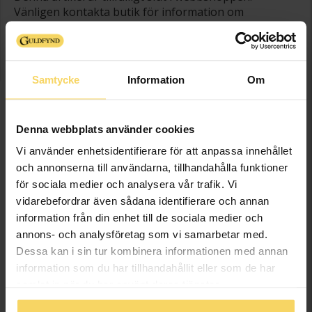
Vänligen kontakta butik för information om
lagersaldo.
Presentinslagning
+
29:-
Samtycke
Information
Om
SLUTSÅLD
Denna webbplats använder cookies
Lagervara - Leveranstid 2-5 arbetsdagar. Öppet köp i 30 dagar vid
Vi använder enhetsidentifierare för att anpassa innehållet
onlineköp.
och annonserna till användarna, tillhandahålla funktioner
för sociala medier och analysera vår trafik. Vi
Info
vidarebefordrar även sådana identifierare och annan
information från din enhet till de sociala medier och
Bredd ca (mm)
11
annons- och analysföretag som vi samarbetar med.
Höjd ca (mm)
3
Dessa kan i sin tur kombinera informationen med annan
Längd ca (cm)
55
information som du har tillhandahållit eller som de har
Varumärke
Guldfynd
samlat in när du har använt deras tjänster.
Material
Silver