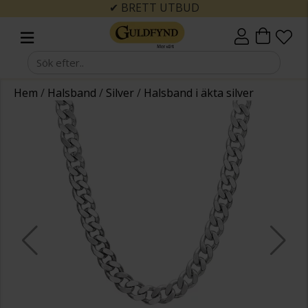
✔ BRETT UTBUD
Hem
/
Halsband
/
Silver
/
Halsband i äkta silver