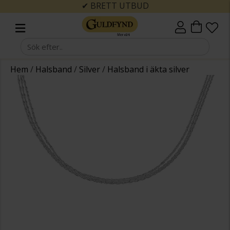
✔ BRETT UTBUD
Hem
/
Halsband
/
Silver
/
Halsband i äkta silver