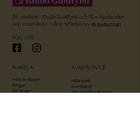
Bli medlem i Klubb Guldfynd och få erbjudanden
och inspiration i våra nyhetsbrev
.
Bli medlem här
!
FÖLJ OSS
HANDLA
KUNDSERVICE
Inför bröllopet
Hitta butik
Ringar
Kundtjänst
Örhängen
Smyckesförsäkringar
Halsband
Klubb Guldfynd
Armband
Sälj ditt byrålådsguld
Smycken med kors
Kontakta oss
Varumärken
Guide för kedjor
Presentkort
KOLLA ÄVEN IN
FÖRETAGSINFO