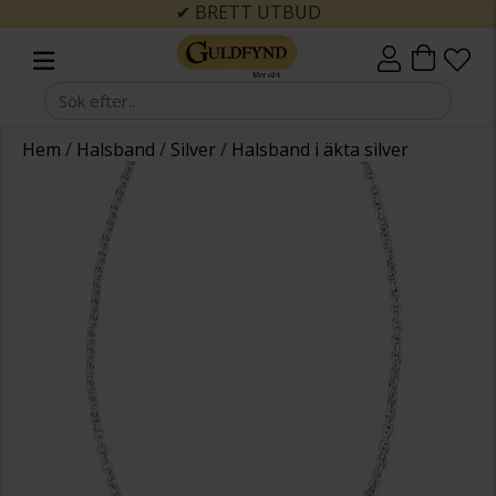
✔ BRETT UTBUD
Hem
/
Halsband
/
Silver
/
Halsband i äkta silver