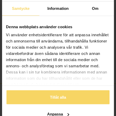
Samtycke
Information
Om
LÄGG I VARUKORGEN
Lagervara - Leveranstid 2-5 arbetsdagar. Öppet köp i 30 dagar vid
Denna webbplats använder cookies
onlineköp.
Vi använder enhetsidentifierare för att anpassa innehållet
Info
och annonserna till användarna, tillhandahålla funktioner
för sociala medier och analysera vår trafik. Vi
Längd ca (cm)
42
vidarebefordrar även sådana identifierare och annan
Varumärke
Guldfynd
information från din enhet till de sociala medier och
annons- och analysföretag som vi samarbetar med.
Material
Silver
Dessa kan i sin tur kombinera informationen med annan
Sten/Pärla
Kubisk Zirkonia
information som du har tillhandahållit eller som de har
samlat in när du har använt deras tjänster.
Tillåt alla
ANDRA KÖPTE ÄVEN
Anpassa