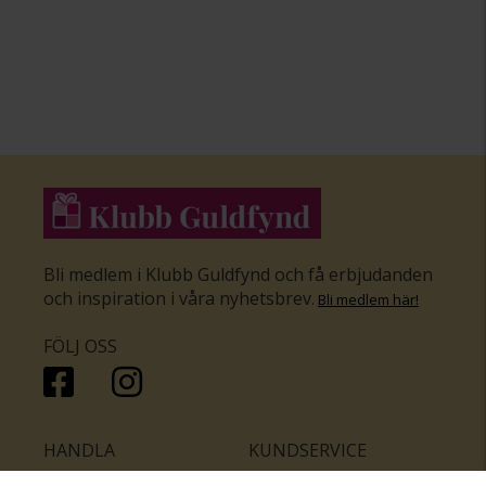
Bli medlem i Klubb Guldfynd och få erbjudanden
och inspiration i våra nyhetsbrev
.
Bli medlem här
!
FÖLJ OSS
HANDLA
KUNDSERVICE