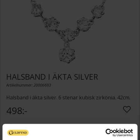
HALSBAND I ÄKTA SILVER
Artikelnummer: 20006693
Halsband i äkta silver. 6 stenar kubisk zirkonia. 42cm.
498:-
Presentinslagning
+
29:-